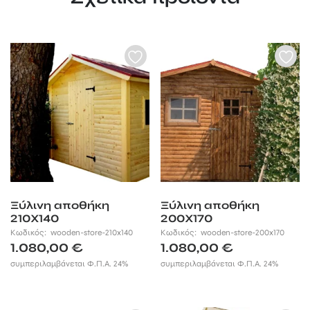
Ξύλινη αποθήκη
Ξύλινη αποθήκη
210Χ140
200Χ170
Κωδικός:
wooden-store-210x140
Κωδικός:
wooden-store-200x170
1.080,00
€
1.080,00
€
συμπεριλαμβάνεται Φ.Π.Α. 24%
συμπεριλαμβάνεται Φ.Π.Α. 24%