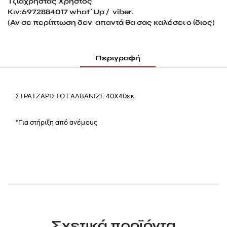
Τζιαχρήστας Χρήστος
Κιν:6972884017 what΄Up / viber.
(Αν σε περίπτωση δεν απαντά θα σας καλέσει ο ίδιος)
Περιγραφή
ΣΤΡΑΤΖΑΡΙΣΤΟ ΓΑΛΒΑΝΙΖΕ 40Χ40εκ.
*Για στήριξη από ανέμους
Σχετικά προϊόντα