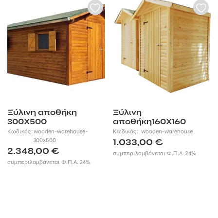
Ξύλινη αποθήκη
Ξύλινη
300Χ500
αποθήκη160Χ160
Κωδικός:
wooden-warehouse-
Κωδικός:
wooden-warehouse
300x500
1.033,00
€
2.348,00
€
συμπεριλαμβάνεται Φ.Π.Α. 24%
συμπεριλαμβάνεται Φ.Π.Α. 24%