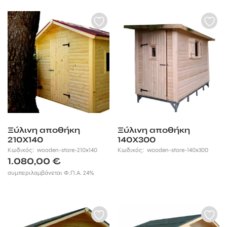
Ξύλινη αποθήκη
Ξύλινη αποθήκη
210Χ140
140Χ300
Κωδικός:
wooden-store-210x140
Κωδικός:
wooden-store-140x300
1.080,00
€
συμπεριλαμβάνεται Φ.Π.Α. 24%