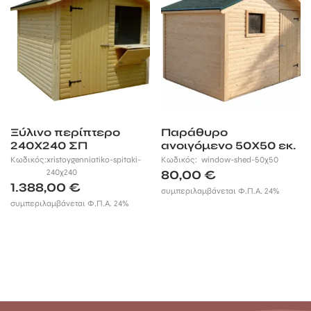
Ξύλινο περίπτερο
Παράθυρο
240Χ240 ΣΠ
ανοιγόμενο 50Χ50 εκ.
Κωδικός:
xristoygenniatiko-spitaki-
Κωδικός:
window-shed-50χ50
240χ240
80,00
€
1.388,00
€
συμπεριλαμβάνεται Φ.Π.Α. 24%
συμπεριλαμβάνεται Φ.Π.Α. 24%