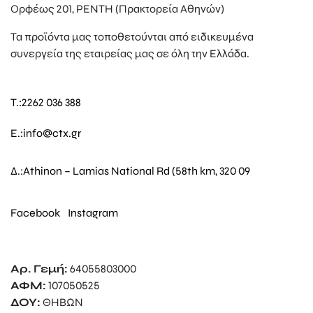
Ορφέως 201, ΡΕΝΤΗ (Πρακτορεία Αθηνών)
Τα προϊόντα μας τοποθετούνται από ειδικευμένα
συνεργεία της εταιρείας μας σε όλη την Ελλάδα.
T.:
2262 036 388
E.:
info@ctx.gr
Δ.:
Athinon – Lamias National Rd (58th km, 320 09
Facebook
Instagram
Αρ. Γεμή:
64055803000
ΑΦΜ:
107050525
ΔΟΥ:
ΘΗΒΩΝ