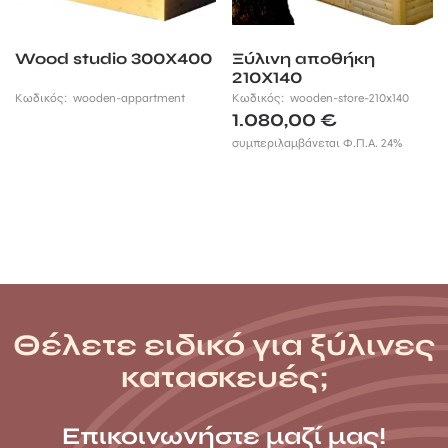
Wood studio 300Χ400
Ξύλινη αποθήκη
210Χ140
Κωδικός:
wooden-appartment
Κωδικός:
wooden-store-210x140
1.080,00
€
συμπεριλαμβάνεται Φ.Π.Α. 24%
Θέλετε ειδικό για ξύλινες
κατασκευές;
Επικοινωνήστε μαζί μας!