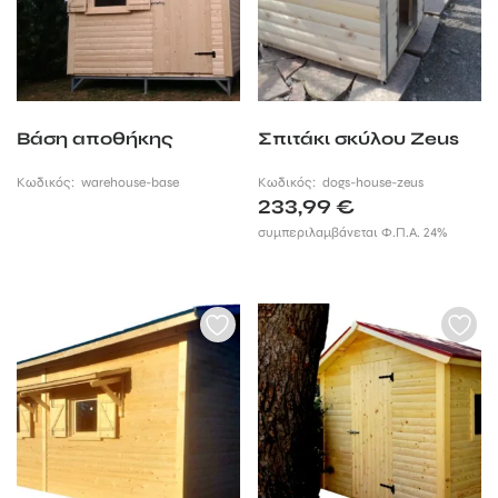
Βάση αποθήκης
Σπιτάκι σκύλου Zeus
Κωδικός:
warehouse-base
Κωδικός:
dogs-house-zeus
233,99
€
συμπεριλαμβάνεται Φ.Π.Α. 24%