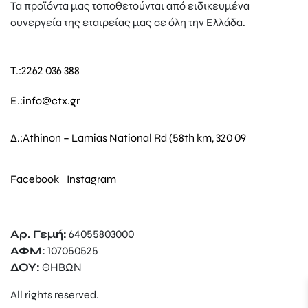
Τα προϊόντα μας τοποθετούνται από ειδικευμένα
συνεργεία της εταιρείας μας σε όλη την Ελλάδα.
T.:
2262 036 388
E.:
info@ctx.gr
Δ.:
Athinon – Lamias National Rd (58th km, 320 09
Facebook
Instagram
Αρ. Γεμή:
64055803000
ΑΦΜ:
107050525
ΔΟΥ:
ΘΗΒΩΝ
All rights reserved.