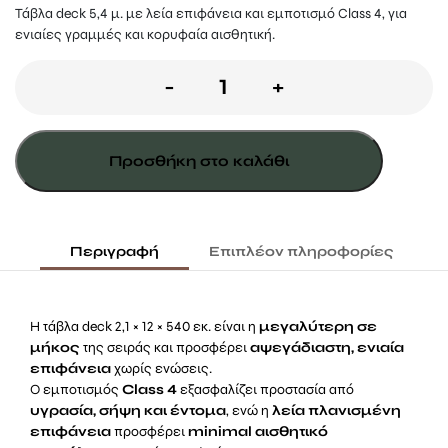
Τάβλα deck 5,4 μ. με λεία επιφάνεια και εμποτισμό Class 4, για
ενιαίες γραμμές και κορυφαία αισθητική.
Τάβλα
-
+
Deck
Εμποτισμένη
Προσθήκη στο καλάθι
Λεία
2,1
×
Περιγραφή
Επιπλέον πληροφορίες
12
×
Η τάβλα deck 2,1 × 12 × 540 εκ. είναι η
μεγαλύτερη σε
540
μήκος
της σειράς και προσφέρει
αψεγάδιαστη, ενιαία
επιφάνεια
χωρίς ενώσεις.
εκ.
Ο εμποτισμός
Class 4
εξασφαλίζει προστασία από
υγρασία, σήψη και έντομα
ποσότητα
, ενώ η
λεία πλανισμένη
επιφάνεια
προσφέρει
minimal αισθητικό