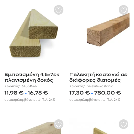
Εμποτισμένη 4,5×7εκ
Πελεκητή καστανιά σε
πλανισμένη δοκός
διάφορες διατομές
Κωδικός:
64564566
Κωδικός:
pelekiti-kastania
Price
Price
11,98
€
16,78
€
17,30
€
780,00
€
–
–
range:
range:
συμπεριλαμβάνεται Φ.Π.Α. 24%
συμπεριλαμβάνεται Φ.Π.Α. 24%
11,98 €
17,30 €
through
throug
16,78 €
780,00