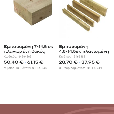
Εμποτισμένη 7×14,5 εκ
Εμποτισμένη
πλανισμένη δοκός
4,5×14,5εκ πλανισμένη
δοκός
Κωδικός:
64564565
Κωδικός:
5465465
Price
Price
50,40
€
61,15
€
28,70
€
37,95
€
–
–
range:
range:
συμπεριλαμβάνεται Φ.Π.Α. 24%
συμπεριλαμβάνεται Φ.Π.Α. 24%
50,40 €
28,70 €
through
through
61,15 €
37,95 €