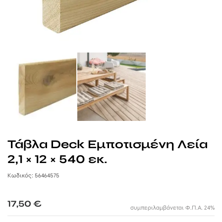
ΞΥΛΙΝΕΣ ΤΟΥΑΛΕΤΕΣ
ΣΠΙΤΑΚΙΑ ΣΚΥΛΩΝ
ΞΥΛΙΝΟΙ ΦΡΑΧΤΕΣ ΠΡΟΣ ΕΝΟΙΚΙΑΣΗ
WPC ΠΕΡΙΦΡΑΞΗ
ΜΕΤΑΛΛΙΚΑ ΑΞΕΣΟΥΑΡ ΠΑΝΙΩΝ
ΑΛΑΞΙΕΡΑ ΠΑΡΑΛΙΑΣ
ΞΥΛΙΝΑ ΤΡΑΠΕΖΙΑ & ΚΑΡΕΚΛΕΣ
ΕΞΑΡΤΗΜΑΤΑ
ΣΠΙΤΑΚΙΑ ΓΙΑ ΓΑΤΕΣ
ΟΜΠΡΕΛΕΣ ΠΡΟΣ ΕΝΟΙΚΙΑΣΗ
ΣΤΑΒΛΟΙ ΑΛΟΓΩΝ
ΔΙΑΦΟΡΕΣ ΚΑΤΑΣΚΕΥΕΣ ΠΡΟΣ ΕΝΟΙΚΙΑΣΗ
ΞΥΛΙΝΑ ΚΟΤΕΤΣΙΑ
ΞΥΛΙΝΟΙ ΚΑΔΟΙ ΠΡΟΣ ΕΝΟΙΚΙΑΣΗ
ΣΥΜΜΕΤΟΧΕΣ ΣΕ ΧΡΙΣΤΟΥΓΕΝΝΙΑΤΙΚΑ ΧΩΡΙΑ
ΣΥΜΜΕΤΟΧΕΣ ΣΕ EVENTS
Τάβλα Deck Εμποτισμένη Λεία
2,1 × 12 × 540 εκ.
Κωδικός: 56464575
17,50
€
συμπεριλαμβάνεται Φ.Π.Α. 24%