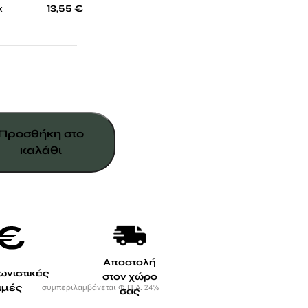
-
x
13,55
€
Προσθήκη στο
καλάθι
Αποστολή
ωνιστικές
στον χώρο
τιμές
συμπεριλαμβάνεται Φ.Π.Α. 24%
σας