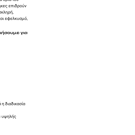
θήκες επιδρούν
σκληρή,
και εφελκυσμό,
οιήσουμε για
 η διαδικασία
ε υψηλής