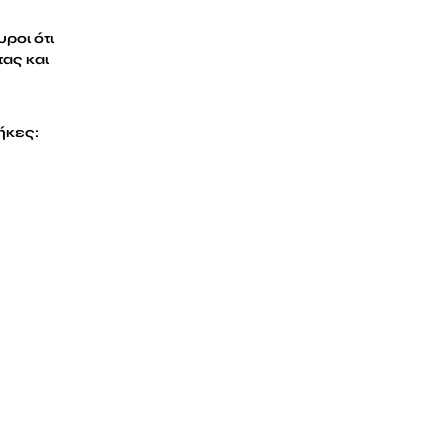
ροι ότι
ας και
ήκες: