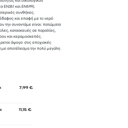
ιότητος και οικολογικού
 EN351 και EN599).
ωτερικές συνθήκες.
δαφος και επαφή με το νερό
ου την συναντάμε είναι: πατώματα
ολες, κατασκευές σε παραλίες,
ώρου και κεραμοσκεπές.
ρεται άψογα στις εποχιακές
) με αποτέλεσμα την πολύ μεγάλη
-
x
7,99
€
-
 x
11,15
€