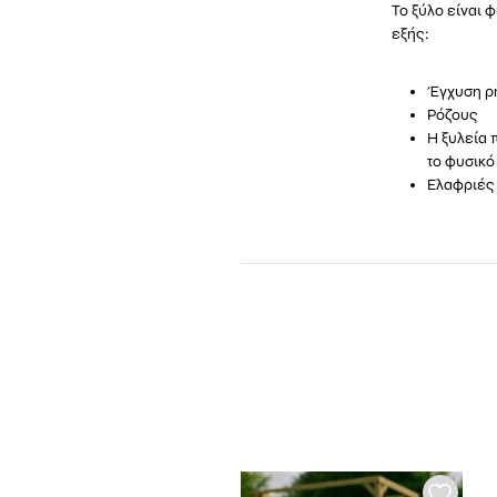
Το ξύλο είναι 
εξής:
Έγχυση ρη
Ρόζους
Η ξυλεία 
το φυσικό
Ελαφριές 