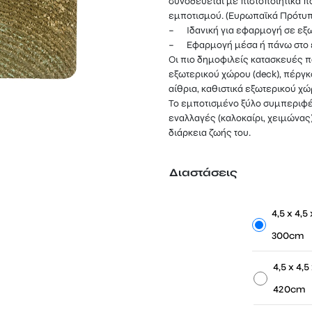
συνοδεύεται με πιστοποιητικά πο
13,55 €
εμποτισμού. (Ευρωπαϊκά Πρότυπα
– Ιδανική για εφαρμογή σε εξ
– Εφαρμογή μέσα ή πάνω στο έ
Οι πιο δημοφιλείς κατασκευές π
εξωτερικού χώρου (deck), πέργκ
αίθρια, καθιστικά εξωτερικού χ
Το εμποτισμένο ξύλο συμπεριφέ
εναλλαγές (καλοκαίρι, χειμώνας
διάρκεια ζωής του.
Διαστάσεις
-
4,5 x 4,5 
300cm
-
4,5 x 4,5
420cm