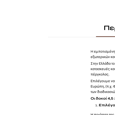
Πε
Η εμποτισμένη 
εξωτερικών κα
Στην Ελλάδα το
κατασκευές κα
πέργκολας.
Επιλέγουμε να 
Ευρώπη, (π.χ. 
των διαδικασιώ
Οι δοκοί 4,5
Επιλέγο
Η ποιότητα της