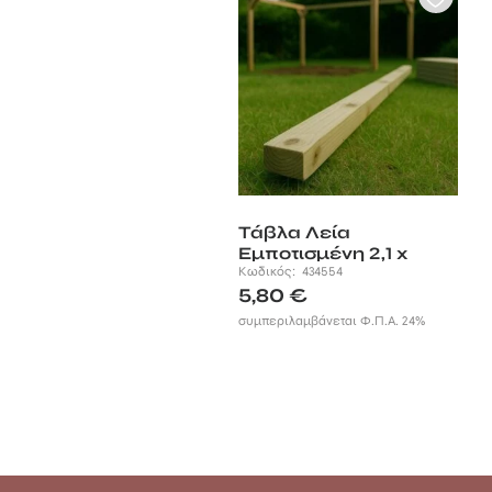
Τάβλα Λεία
Εμποτισμένη 2,1 x
4,5εκ. x 420εκ.
Κωδικός:
434554
5,80
€
συμπεριλαμβάνεται Φ.Π.Α. 24%