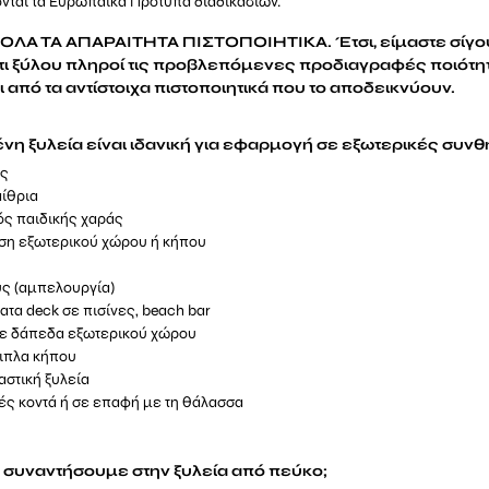
ται τα Ευρωπαϊκά Πρότυπα διαδικασιών.
ΛΑ ΤΑ ΑΠΑΡΑΙΤΗΤΑ ΠΙΣΤΟΠΟΙΗΤΙΚΑ. Έτσι, είμαστε σίγου
ι ξύλου πληροί τις προβλεπόμενες προδιαγραφές ποιότητ
 από τα αντίστοιχα πιστοποιητικά που το αποδεικνύουν.
νη ξυλεία είναι ιδανική για εφαρμογή σε εξωτερικές συνθ
ες
αίθρια
ός παιδικής χαράς
ση εξωτερικού χώρου ή κήπου
ς (αμπελουργία)
τα deck σε πισίνες, beach bar
σε δάπεδα εξωτερικού χώρου
πιπλα κήπου
στική ξυλεία
ς κοντά ή σε επαφή με τη θάλασσα
α συναντήσουμε στην ξυλεία από πεύκο;