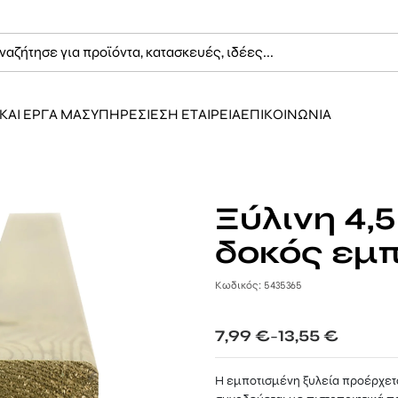
ΚΑΙ ΕΡΓΑ ΜΑΣ
ΥΠΗΡΕΣΙΕΣ
Η ΕΤΑΙΡΕΙΑ
ΕΠΙΚΟΙΝΩΝΙΑ
Ξύλινη 4,5
δοκός εμ
Κωδικός: 5435365
Price
7,99
€
13,55
€
–
range:
7,99 €
Η εμποτισμένη ξυλεία προέρχετα
through