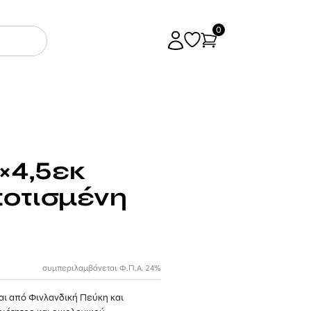
0
×4,5εκ
ποτισμένη
συμπεριλαμβάνεται Φ.Π.Α. 24%
ι από Φινλανδική Πεύκη και