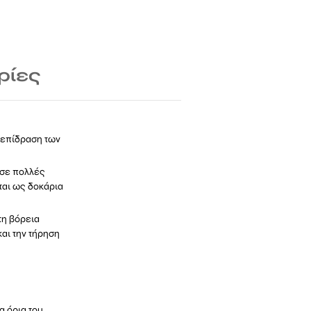
ρίες
ν επίδραση των
 σε πολλές
ται ως δοκάρια
τη βόρεια
και την τήρηση
α όρια του