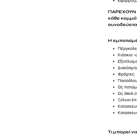
Εφαρμόζον
ΠΑΡΕΧΟΥΝ Ο
κάθε κομμάτ
συνοδεύεται
Η εμποτισμέ
Πέργκολ
Κιόσκια -
Εξοπλισμ
Διακόσμη
Φράχτες
Πασσάλου
Ως πατώμα
Ως deck 
Ξύλινα έ
Κατασκευα
Κατασκευέ
Τι μπορεί ν