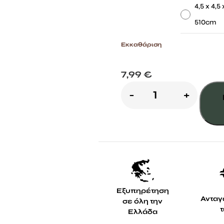
-
4,5 x 4,5 
510cm
Εκκαθάριση
7,99
€
Ξύλινη
-
+
4,5x4,5εκ
δοκός
εμποτισμένη
ποσότητα
Εξυπηρέτηση
Ανταγ
σε όλη την
Ελλάδα