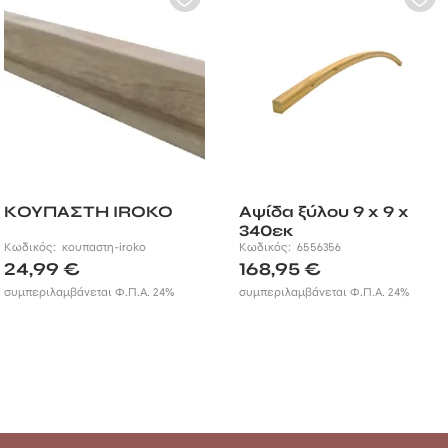
ΚΟΥΠΑΣΤΗ IROKO
Αψίδα ξύλου 9 x 9 x
340εκ
Κωδικός:
κουπαστη-iroko
Κωδικός:
6556356
24,99
€
168,95
€
συμπεριλαμβάνεται Φ.Π.Α. 24%
συμπεριλαμβάνεται Φ.Π.Α. 24%