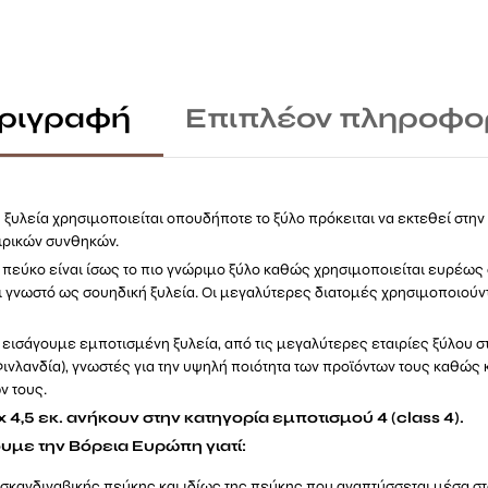
ριγραφή
Επιπλέον πληροφο
ξυλεία χρησιμοποιείται οπουδήποτε το ξύλο πρόκειται να εκτεθεί στη
ιρικών συνθηκών.
 πεύκο είναι ίσως το πιο γνώριμο ξύλο καθώς χρησιμοποιείται ευρέως
ι γνωστό ως σουηδική ξυλεία. Οι μεγαλύτερες διατομές χρησιμοποιούν
εισάγουμε εμποτισμένη ξυλεία, από τις μεγαλύτερες εταιρίες ξύλου σ
Φινλανδία), γνωστές για την υψηλή ποιότητα των προϊόντων τους καθώς 
ν τους.
 x 4,5 εκ. ανήκουν στην κατηγορία εμποτισμού 4 (class 4).
υμε την Βόρεια Ευρώπη γιατί:
 σκανδιναβικής πεύκης και ιδίως της πεύκης που αναπτύσσεται μέσα στ