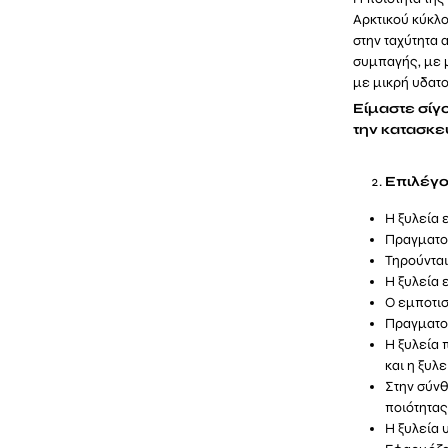
Αρκτικού κύκλο
στην ταχύτητα 
συμπαγής, με 
με μικρή υδατ
Είμαστε σίγ
την κατασκε
Επιλέγο
Η ξυλεία 
Πραγματοπ
Τηρούνται
Η ξυλεία 
Ο εμποτισ
Πραγματοπ
Η ξυλεία 
και η ξυλ
Στην σύνθ
ποιότητας
Η ξυλεία 