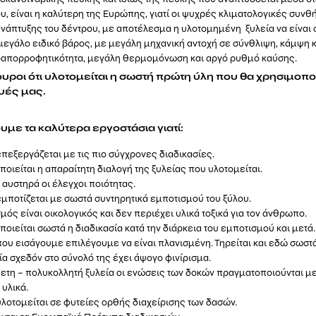
υ, είναι η καλύτερη της Ευρώπης, γιατί οι ψυχρές κλιματολογικές συν
ανάπτυξης του δέντρου, με αποτέλεσμα η υλοτομημένη ξυλεία να είναι 
μεγάλο ειδικό βάρος, με μεγάλη μηχανική αντοχή σε σύνθλιψη, κάμψη 
οαπορροφητικότητα, μεγάλη θερμομόνωση και αργό ρυθμό καύσης.
ουροι ότι υλοτομείται η σωστή πρώτη ύλη που θα χρησιμοπ
υές μας.
υμε τα καλύτερα εργοστάσια γιατί:
επεξεργάζεται με τις πιο σύγχρονες διαδικασίες.
οιείται η απαραίτητη διαλογή της ξυλείας που υλοτομείται.
 αυστηρά οι έλεγχοι ποιότητας.
εμποτίζεται με σωστά συντηρητικά εμποτισμού του ξύλου.
μός είναι οικολογικός και δεν περιέχει υλικά τοξικά για τον άνθρωπο.
οιείται σωστά η διαδικασία κατά την διάρκεια του εμποτισμού και μετά.
που εισάγουμε επιλέγουμε να είναι πλανισμένη. Τηρείται και εδώ σωστά
εία σχεδόν στο σύνολό της έχει άψογο φινίρισμα.
ετη – πολυκολλητή ξυλεία οι ενώσεις των δοκών πραγματοποιούνται μ
 υλικά.
υλοτομείται σε φυτείες ορθής διαχείρισης των δασών.