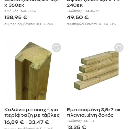
x 360εκ
240εκ
Κωδικός:
54456556
Κωδικός:
544346722
138,95
€
49,50
€
συμπεριλαμβάνεται Φ.Π.Α. 24%
συμπεριλαμβάνεται Φ.Π.Α. 24%
Κολώνα με εσοχή για
Εμποτισμένη 3,5×7 εκ
περίφραξη με τάβλες
πλανισμένη δοκός
Price
16,89
€
33,47
€
Κωδικός:
432554
–
range:
13,35
€
συμπεριλαμβάνεται Φ.Π.Α. 24%