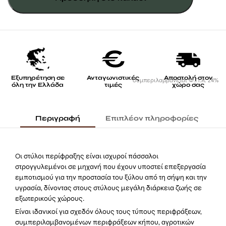
κορμός
ποσότητα
Εξυπηρέτηση σε
Ανταγωνιστικές
Αποστολή στον
συμπεριλαμβάνεται Φ.Π.Α. 24%
όλη την Ελλάδα
τιμές
χώρο σας
Περιγραφή
Επιπλέον πληροφορίες
Οι στύλοι περίφραξης είναι ισχυροί πάσσαλοι
στρογγυλεμένοι σε μηχανή που έχουν υποστεί επεξεργασία
εμποτισμού για την προστασία του ξύλου από τη σήψη και την
υγρασία, δίνοντας στους στύλους μεγάλη διάρκεια ζωής σε
εξωτερικούς χώρους.
Είναι ιδανικοί για σχεδόν όλους τους τύπους περιφράξεων,
συμπεριλαμβανομένων περιφράξεων κήπου, αγροτικών