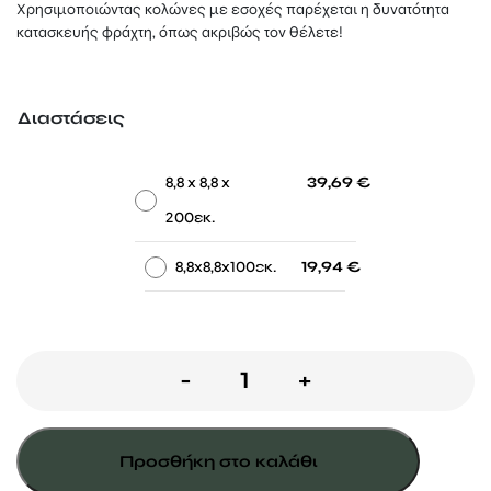
through
Χρησιμοποιώντας κολώνες με εσοχές παρέχεται η δυνατότητα
39,69 €
κατασκευής φράχτη, όπως ακριβώς τον θέλετε!
Διαστάσεις
-
-
8,8 x 8,8 x
39,69
€
200εκ.
-
-
8,8x8,8x100εκ.
19,94
€
Κολώνα
-
+
γωνία
με
Προσθήκη στο καλάθι
εσοχές