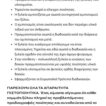
υλοτομείται.
Τηρούνται αυστηρά οι έλεγχοι ποιότητας.
Η ξυλεία εμποτίζεται με σωστά συντηρητικά εμποτισμού
του ξύλου.
Ο εμποτισμός είναι οικολογικός και δεν περιέχει υλικά
τοξικά για τον άνθρωπο.
Πραγματοποιείται σωστά η διαδικασία κατά την διάρκεια
του εμποτισμού και μετά.
Η ξυλεία που εισάγουμε επιλέγουμε να είναι
πλανισμένη. Τηρείται και εδώ σωστά η διαδικασία και η
ξυλεία σχεδόν στο σύνολό της έχει άψογο φινίρισμα.
Στην σύνθετη – πολυκολλητή ξυλεία οι ενώσεις των
δοκών πραγματοποιούνται με υψηλής ποιότητας υλικά.
Η ξυλεία υλοτομείται σε φυτείες ορθής διαχείρισης των
δασών.
Εφαρμόζονται τα Ευρωπαϊκά Πρότυπα διαδικασιών.
ΠΑΡΕΧΟΥΝ ΟΛΑ ΤΑ ΑΠΑΡΑΙΤΗΤΑ
ΠΙΣΤΟΠΟΙΗΤΙΚΑ. Έτσι, είμαστε σίγουροι ότι κάθε
κομμάτι ξύλου πληροί τις προβλεπόμενες
προδιαγραφές ποιότητας και συνοδεύεται από τα