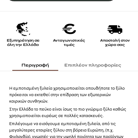
για
περίφραξη
με
τάβλα
Εξυπηρέτηση σε
Ανταγωνιστικές
Αποστολή στον
όλη την Ελλάδα
τιμές
χώρο σας
ποσότητα
Περιγραφή
Επιπλέον πληροφορίες
Η εμποτισμένη ξυλεία χρησιμοποιείται οπουδήποτε το ξύλο
πρόκειται να εκτεθεί στην επίδραση των εξωτερικών
καιρικών συνθηκών.
Στην Ελλάδα το πεύκο είναι ίσως το πιο γνώριμο ξύλο καθώς
χρησιμοποιείται ευρέως σε πολλές κατασκευές.
Επιλέγουμε να εισάγουμε εμποτισμένη ξυλεία, από τις
μεγαλύτερες εταιρίες ξύλου στη βόρεια Ευρώπη, (π.χ.
Φινλανδία), γνωστές για την υψηλή ποιότητα των προϊόντων