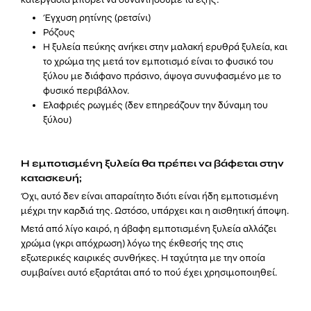
Έγχυση ρητίνης (ρετσίνι)
Ρόζους
Η ξυλεία πεύκης ανήκει στην μαλακή ερυθρά ξυλεία, και
το χρώμα της μετά τον εμποτισμό είναι το φυσικό του
ξύλου με διάφανο πράσινο, άψογα συνυφασμένο με το
φυσικό περιβάλλον.
Ελαφριές ρωγμές (δεν επηρεάζουν την δύναμη του
ξύλου)
Η εμποτισμένη ξυλεία θα πρέπει να βάφεται στην
κατασκευή;
Όχι, αυτό δεν είναι απαραίτητο διότι είναι ήδη εμποτισμένη
μέχρι την καρδιά της. Ωστόσο, υπάρχει και η αισθητική άποψη.
Μετά από λίγο καιρό, η άβαφη εμποτισμένη ξυλεία αλλάζει
χρώμα (γκρι απόχρωση) λόγω της έκθεσής της στις
εξωτερικές καιρικές συνθήκες. Η ταχύτητα με την οποία
συμβαίνει αυτό εξαρτάται από το πού έχει χρησιμοποιηθεί.