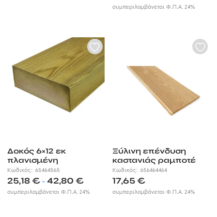
range:
συμπεριλαμβάνεται Φ.Π.Α. 24%
28,55 €
through
38,45 €
Δοκός 6×12 εκ
Ξύλινη επένδυση
πλανισμένη
καστανιάς ραμποτέ
εμποτισμένη
1,3x19x250 εκ.
Κωδικός:
65464565
Κωδικός:
656464464
Price
25,18
€
42,80
€
17,65
€
–
range:
συμπεριλαμβάνεται Φ.Π.Α. 24%
συμπεριλαμβάνεται Φ.Π.Α. 24%
25,18 €
through