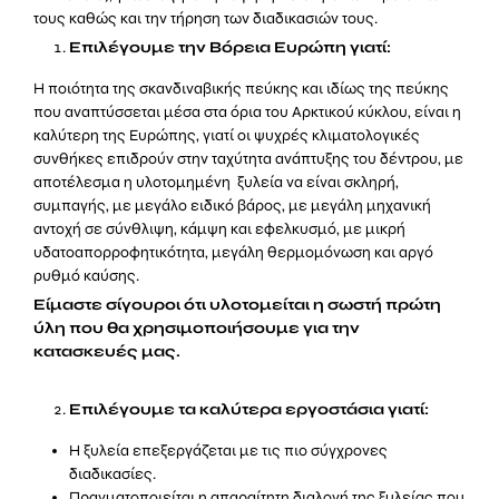
τους καθώς και την τήρηση των διαδικασιών τους.
Επιλέγουμε την Βόρεια Ευρώπη γιατί:
Η ποιότητα της σκανδιναβικής πεύκης και ιδίως της πεύκης
που αναπτύσσεται μέσα στα όρια του Αρκτικού κύκλου, είναι η
καλύτερη της Ευρώπης, γιατί οι ψυχρές κλιματολογικές
συνθήκες επιδρούν στην ταχύτητα ανάπτυξης του δέντρου, με
αποτέλεσμα η υλοτομημένη ξυλεία να είναι σκληρή,
συμπαγής, με μεγάλο ειδικό βάρος, με μεγάλη μηχανική
αντοχή σε σύνθλιψη, κάμψη και εφελκυσμό, με μικρή
υδατοαπορροφητικότητα, μεγάλη θερμομόνωση και αργό
ρυθμό καύσης.
Είμαστε σίγουροι ότι υλοτομείται η σωστή πρώτη
ύλη που θα χρησιμοποιήσουμε για την
κατασκευές μας.
Επιλέγουμε τα καλύτερα εργοστάσια γιατί:
Η ξυλεία επεξεργάζεται με τις πιο σύγχρονες
διαδικασίες.
Πραγματοποιείται η απαραίτητη διαλογή της ξυλείας που