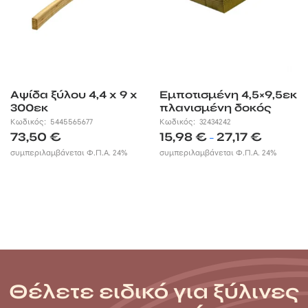
Αψίδα ξύλου 4,4 x 9 x
Εμποτισμένη 4,5×9,5εκ
300εκ
πλανισμένη δοκός
Κωδικός:
5445565677
Κωδικός:
32434242
Price
73,50
€
15,98
€
27,17
€
–
range:
συμπεριλαμβάνεται Φ.Π.Α. 24%
συμπεριλαμβάνεται Φ.Π.Α. 24%
15,98 €
through
27,17 €
Θέλετε ειδικό για ξύλινες