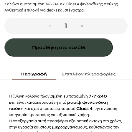
Κολώνα εμποτισμένη 7×7×240 εκ. Class 4 φινλανδικής πεύκης.
Ανθεκτική επιλογή για decks και στέγαστρα.
Κολώνα
-
+
7x7x240εκ.
Πλανισμένη
Προσθήκη στο καλάθι
Εμποτισμένη
ποσότητα
Περιγραφή
Επιπλέον πληροφορίες
Η ξύλινη κολώνα πλανισμένη εμποτισμένη
7×7×240
εκ.
είναι κατασκευασμένη από
μασίφ φινλανδική
πεύκη
και έχει υποστεί εμποτισμό
Class 4
, την ανώτερη
κατηγορία προστασίας για εξωτερική χρήση.
Η επεξεργασία αυτή προσφέρει εξαιρετική αντοχή στο χρόνο,
στην υγρασία και στους μικροοργανισμούς, καθιστώντας την