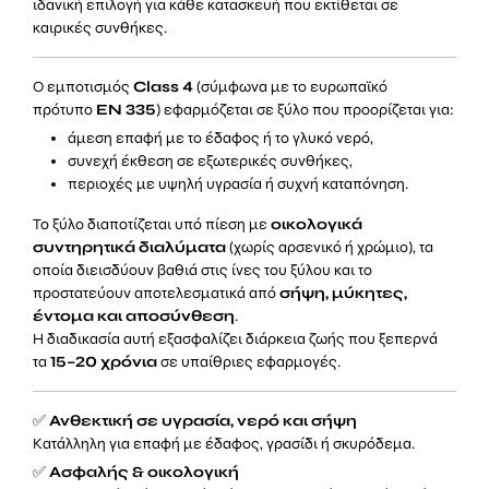
ιδανική επιλογή για κάθε κατασκευή που εκτίθεται σε
καιρικές συνθήκες.
Ο εμποτισμός
Class 4
(σύμφωνα με το ευρωπαϊκό
πρότυπο
EN 335
) εφαρμόζεται σε ξύλο που προορίζεται για:
άμεση επαφή με το έδαφος ή το γλυκό νερό,
συνεχή έκθεση σε εξωτερικές συνθήκες,
περιοχές με υψηλή υγρασία ή συχνή καταπόνηση.
Το ξύλο διαποτίζεται υπό πίεση με
οικολογικά
συντηρητικά διαλύματα
(χωρίς αρσενικό ή χρώμιο), τα
οποία διεισδύουν βαθιά στις ίνες του ξύλου και το
προστατεύουν αποτελεσματικά από
σήψη, μύκητες,
έντομα και αποσύνθεση
.
Η διαδικασία αυτή εξασφαλίζει διάρκεια ζωής που ξεπερνά
τα
15–20 χρόνια
σε υπαίθριες εφαρμογές.
✅
Ανθεκτική σε υγρασία, νερό και σήψη
Κατάλληλη για επαφή με έδαφος, γρασίδι ή σκυρόδεμα.
✅
Ασφαλής & οικολογική