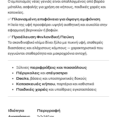
Ο εμποτισμός νέας γενιάς είναι απαλλαγμένος από βαρέα
μέταλλα, ασφαλής για χρήση σε κήπους, παιδικές χαρές και
κατοικίες.
✅
Πλανισμένη επιφάνεια για άψογη εμφάνιση
Η λεία της υφή προσφέρει υψηλή αισθητική και ευκολία στην
εφαρμογή βερνικιών ή βαφών.
✅
Προέλευση Φινλανδική Πεύκη
Το σκανδιναβικό κλίμα δίνει ξύλο με πυκνή υφή, σταθερές
διαστάσεις και ελάχιστους κόμπους — χαρακτηριστικά που
εγγυώνται σταθερότητα και μακροχρόνια αντοχή.
Ξύλινες
περιφράξεις και πασσάλους
Πέργκολες
και
στέγαστρα
Decks
, βάσεις και υποστηρικτικές δοκούς
Κατασκευές κήπου
, παρτέρια και καθιστικά
Παιδικές χαρές
και υπαίθριες εγκαταστάσεις
Ιδιότητα
Περιγραφή
Διαστάσεις
7×7×240 εκ.