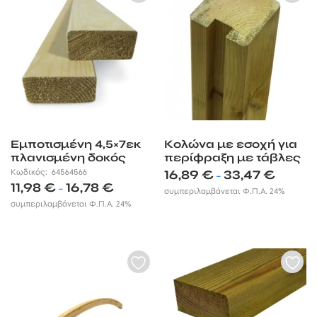
Εμποτισμένη 4,5×7εκ
Κολώνα με εσοχή για
πλανισμένη δοκός
περίφραξη με τάβλες
Price
Κωδικός:
64564566
16,89
€
33,47
€
–
Price
11,98
€
16,78
€
range:
–
συμπεριλαμβάνεται Φ.Π.Α. 24%
range:
16,89 €
συμπεριλαμβάνεται Φ.Π.Α. 24%
11,98 €
through
through
33,47 €
16,78 €