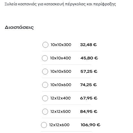
17,30 €
Ξυλεία καστανιάς για κατασκευή πέργκολας και περίφραξης
through
780,00 €
Διαστάσεις
-
-
10x10x300
32,48
€
-
-
10x10x400
45,80
€
-
-
10x10x500
57,25
€
-
-
10x10x600
74,25
€
-
-
12x12x400
67,95
€
-
-
12x12x500
84,95
€
-
-
12x12x600
106,90
€