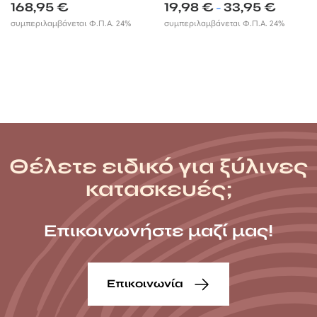
Price
168,95
€
19,98
€
33,95
€
–
range:
συμπεριλαμβάνεται Φ.Π.Α. 24%
συμπεριλαμβάνεται Φ.Π.Α. 24%
19,98 €
through
33,95 €
Θέλετε ειδικό για ξύλινες
κατασκευές;
Επικοινωνήστε μαζί μας!
Επικοινωνία