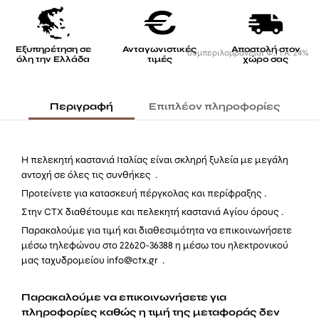
ποσότητα
Εξυπηρέτηση σε
Ανταγωνιστικές
Αποστολή στον
συμπεριλαμβάνεται Φ.Π.Α. 24%
όλη την Ελλάδα
τιμές
χώρο σας
Περιγραφή
Επιπλέον πληροφορίες
Η πελεκητή καστανιά Ιταλίας είναι σκληρή ξυλεία με μεγάλη
αντοχή σε όλες τις συνθήκες .
Προτείνετε για κατασκευή πέργκολας και περίφραξης .
Στην CTX διαθέτουμε και πελεκητή καστανιά Αγίου όρους .
Παρακαλούμε για τιμή και διαθεσιμότητα να επικοινωνήσετε
μέσω τηλεφώνου στο 22620-36388 η μέσω του ηλεκτρονικού
μας ταχυδρομείου info@ctx.gr .
Παρακαλούμε να επικοινωνήσετε για
πληροφορίες καθώς η τιμή της μεταφοράς δεν