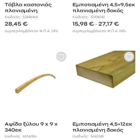
Τάβλα καστανιάς
Εμποτισμένη 4,5×9,5εκ
πλανισμένη
πλανισμένη δοκός
2,5x18x250 εκ.
Κωδικός:
53446464
Κωδικός:
32434242
Price
28,45
€
15,98
€
27,17
€
–
range:
συμπεριλαμβάνεται Φ.Π.Α. 24%
συμπεριλαμβάνεται Φ.Π.Α. 24%
15,98 €
through
27,17 €
Αψίδα ξύλου 9 x 9 x
Εμποτισμένη 4,5×12εκ
340εκ
πλανισμένη δοκός
Κωδικός:
6556356
Κωδικός:
5642345