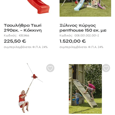
Τσουλήθρα Tsuri
Ξύλινος πύργος
290εκ. – Κόκκινη
penthouse 150 εκ. με
προέκταση
Κωδικός:
4353466
Κωδικός:
008.001.002.001-2
225,50
€
1.520,00
€
συμπεριλαμβάνεται Φ.Π.Α. 24%
συμπεριλαμβάνεται Φ.Π.Α. 24%