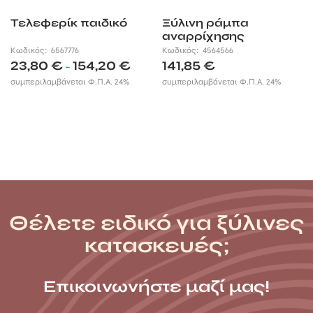
Τελεφερίκ παιδικό
Ξύλινη ράμπα
αναρρίχησης
Κωδικός:
6567776
Κωδικός:
4564566
Price
23,80
€
154,20
€
141,85
€
–
range:
συμπεριλαμβάνεται Φ.Π.Α. 24%
συμπεριλαμβάνεται Φ.Π.Α. 24%
23,80 €
through
154,20 €
Θέλετε ειδικό για ξύλινες
κατασκευές;
Επικοινωνήστε μαζί μας!