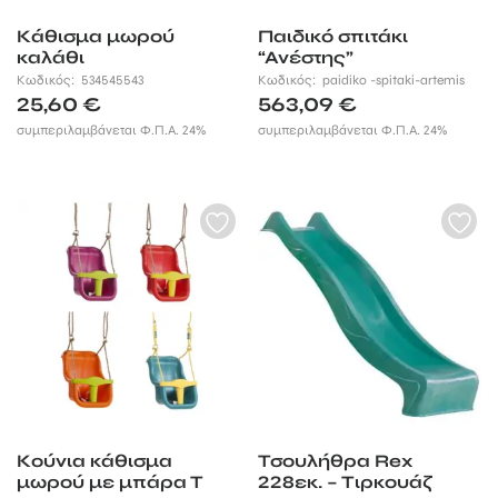
Κάθισμα μωρού
Παιδικό σπιτάκι
καλάθι
“Ανέστης”
Κωδικός:
534545543
Κωδικός:
paidiko -spitaki-artemis
25,60
€
563,09
€
συμπεριλαμβάνεται Φ.Π.Α. 24%
συμπεριλαμβάνεται Φ.Π.Α. 24%
Κούνια κάθισμα
Τσουλήθρα Rex
μωρού με μπάρα Τ
228εκ. – Τιρκουάζ