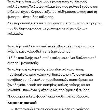
Τα καλάμια διαχωρίζονται σε μονοετούς και διετούς
καλλιέργειας. Το διετές καλάμι έχοντας μείνει 2 χρόνια στη
ρίζα του, έχει σκληρύνει εξωτερικά,δημιουργώντας από τη
φύση του ένα είδος υάλωσης.
Δεν παρουσιάζει καμία συρρίκνωση μετά την τοποθέτηση του,
που θα δημιουργούσε μεγαλύτερα κενά μεταξύ των
καλαμιών.
Το καλάμι συλλέγεται από Δεκέμβριο μέχρι περίπου τον
Μάρτιο και ακολουθεί η επεξεργασία του.
Η διάρκεια ζωής του διετούς καλαμιού είναι διπλάσια από
αυτή του μονοετούς.
Τα καλάμια ή καλαμωτές είναι ιδανικά για σκίαση,
περιφράξεις, πέργκολες και διακόσμηση. Τα συναντάμε
συνήθως σε πέργκολες παραδοσιακών εστιατόριων, σε
ξενοδοχεία, beach bar, camping καθώς επίσης και σε
ιδιωτικά μπαλκόνια ή κήπους ως περίφραξη ή σκίαση.
Προσφέρει τέλεια φυσική σκία, αισθητική και δροσιά.
Χαρακτηριστικά
Κατασκευάζεται σε ρολά για εύκολη και γρήγορη