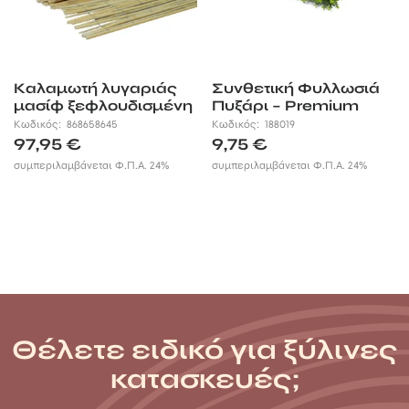
Καλαμωτή λυγαριάς
Συνθετική Φυλλωσιά
μασίφ ξεφλουδισμένη
Πυξάρι – Premium
200×500 Ø5-12 mm
50×50εκ.
Κωδικός:
868658645
Κωδικός:
188019
97,95
€
9,75
€
συμπεριλαμβάνεται Φ.Π.Α. 24%
συμπεριλαμβάνεται Φ.Π.Α. 24%
Θέλετε ειδικό για ξύλινες
κατασκευές;