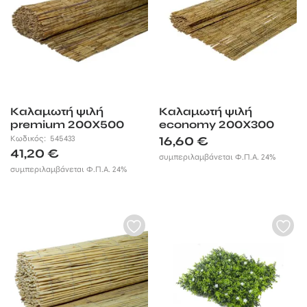
Καλαμωτή ψιλή
Καλαμωτή ψιλή
premium 200X500
economy 200X300
Κωδικός:
545433
16,60
€
41,20
€
συμπεριλαμβάνεται Φ.Π.Α. 24%
συμπεριλαμβάνεται Φ.Π.Α. 24%