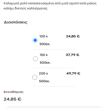
24,85 €
Καλαμωτή ρολό κατασκευασμένη από μισό σχιστό κατά μήκος
through
καλάμι διετούς καλλιέργειας.
49,79 €
Διαστάσεις
-
-
100 x
24,85
€
500εκ.
-
-
150 x
37,79
€
500εκ.
-
-
200 x
49,79
€
500εκ.
Εκκαθάριση
24,85
€