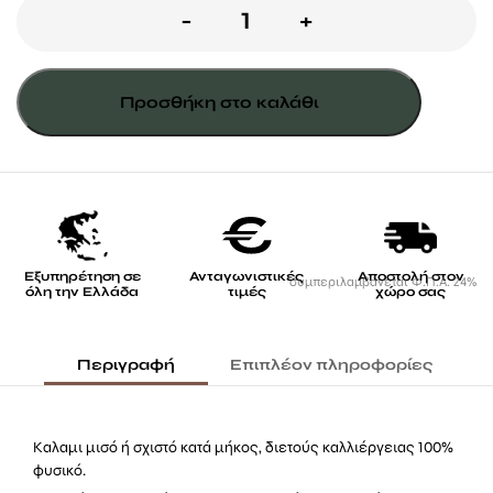
Καλαμωτή
-
+
με
μισό
Προσθήκη στο καλάθι
καλάμι
διετές
ποσότητα
Εξυπηρέτηση σε
Ανταγωνιστικές
Αποστολή στον
συμπεριλαμβάνεται Φ.Π.Α. 24%
όλη την Ελλάδα
τιμές
χώρο σας
Περιγραφή
Επιπλέον πληροφορίες
Καλαμι μισό ή σχιστό κατά μήκος, διετούς καλλιέργειας 100%
φυσικό.