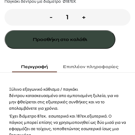
Παγκάκι δέντρου με διάμετρο Ø187ΕΚ
Παγάκι
-
+
δέντρου
Ø187εκ
Προσθήκη στο καλάθι
ποσότητα
Περιγραφή
Επιπλέον πληροφορίες
Ξύλινο εξαγωνικό κάθισμα / παγκάκι
δέντρου κατασκευασμένο απο εμποτισμένη ξυλεία, για να
μην φθείρεται στις εξωτερικές συνθήκες και να το
απολαμβάνετε για χρόνια.
Έχει διάμετρο 87εκ. εσωτερικά και 187εκ.εξωτερικά. Ο
πάγκος μπορεί επίσης να χρησιμοποιηθεί ως δύο μισά για να
εφαρμόζει σε τοίχους, τοποθετώντας εσωτερικά ίσως μια