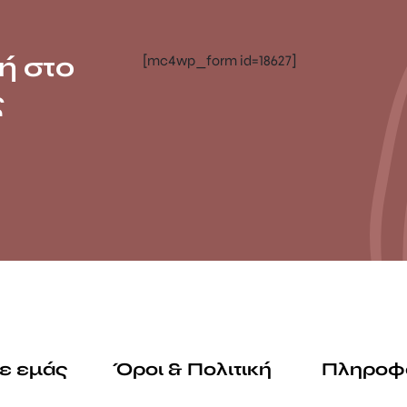
ή στο
[mc4wp_form id=18627]
ς
με εμάς
Όροι & Πολιτική
Πληροφ