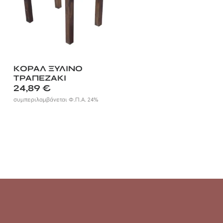
ΚΟΡΑΛ ΞΥΛΙΝΟ
ΤΡΑΠΕΖΑΚΙ
45Χ45Χ44εκ.
24,89
€
συμπεριλαμβάνεται Φ.Π.Α. 24%