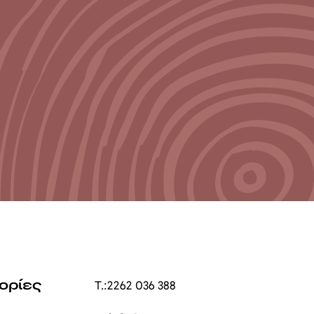
ορίες
T.:
2262 036 388