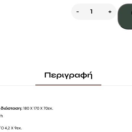
ΤΡΑΠΕΖΙ
-
+
ΠΙΚ-
ΝΙΚ
ΜΕ
ΠΛΑΤΗ
ποσότητα
Περιγραφή
διάσταση:
180
Χ 170 Χ 70εκ.
Ο 4,2 Χ 9εκ.