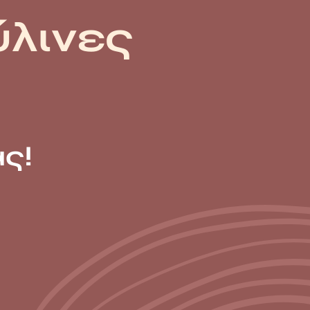
ύλινες
ς!