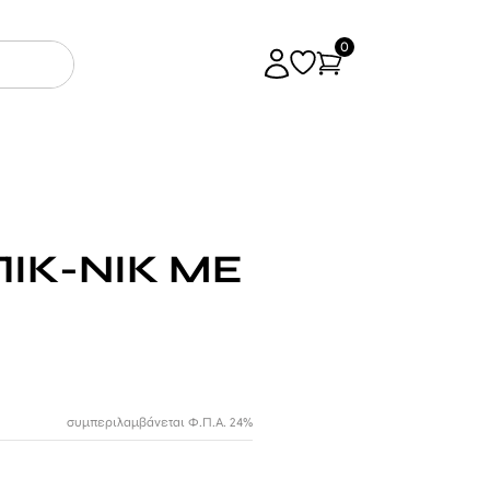
0
ΠΙΚ-ΝΙΚ ΜΕ
συμπεριλαμβάνεται Φ.Π.Α. 24%