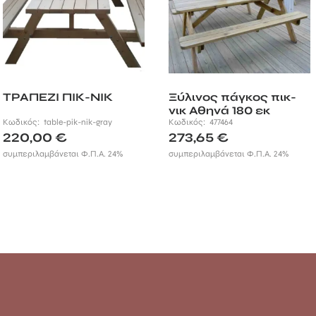
ΤΡΑΠΕΖΙ ΠΙΚ-ΝΙΚ
Ξύλινος πάγκος πικ-
νικ Αθηνά 180 εκ
Κωδικός:
table-pik-nik-gray
Κωδικός:
477464
220,00
€
273,65
€
συμπεριλαμβάνεται Φ.Π.Α. 24%
συμπεριλαμβάνεται Φ.Π.Α. 24%