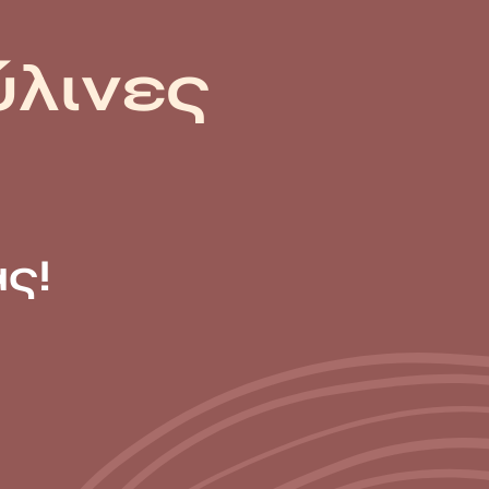
ύλινες
ς!