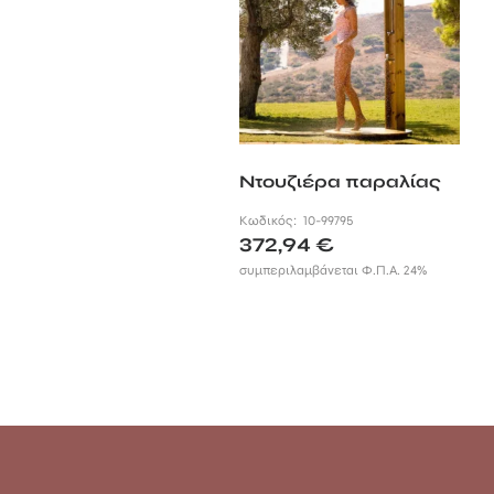
Ντουζιέρα παραλίας
Κωδικός:
10-99795
372,94
€
συμπεριλαμβάνεται Φ.Π.Α. 24%