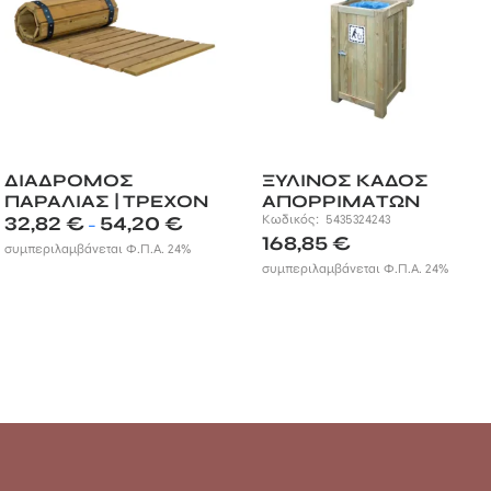
ΔΙΑΔΡΟΜΟΣ
ΞΥΛΙΝΟΣ ΚΑΔΟΣ
ΠΑΡΑΛΙΑΣ | ΤΡΕΧΟΝ
ΑΠΟΡΡΙΜΑΤΩΝ
Price
ΜΕΤΡΟ
32,82
€
54,20
€
Κωδικός:
5435324243
–
range:
168,85
€
συμπεριλαμβάνεται Φ.Π.Α. 24%
32,82 €
συμπεριλαμβάνεται Φ.Π.Α. 24%
through
54,20 €