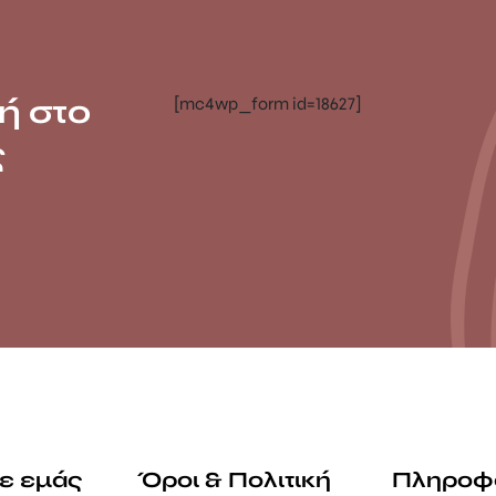
ή στο
[mc4wp_form id=18627]
ς
με εμάς
Όροι & Πολιτική
Πληροφ