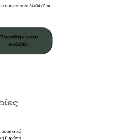
σε συσκευασία 34x34x11εκ.
Προσθήκη στο
καλάθι
ρίες
 Προσεκτικά
ική Ευρώπη.