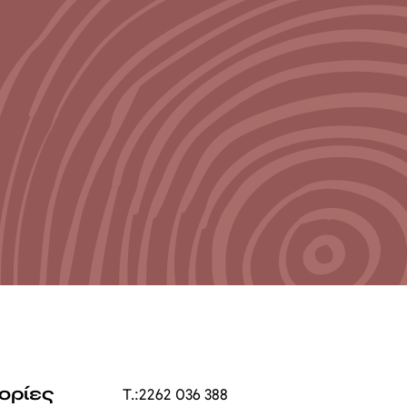
ορίες
T.:
2262 036 388