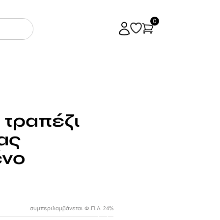
0
 τραπέζι
ας
ένο
συμπεριλαμβάνεται Φ.Π.Α. 24%