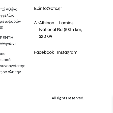
E.:
info@ctx.gr
πό Αθήνα
γγελίας.
 μεταφορών
Δ.:
Athinon – Lamias
S)
National Rd (58th km,
320 09
, ΡΕΝΤΗ
 Αθηνών)
Facebook
Instagram
μας
αι από
συνεργεία της
ς σε όλη την
All rights reserved.