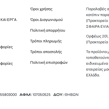
Όροι χρήσης
Παραλαβές α
κατόπιν παρα
ΚΑΙ ΕΡΓΑ
Όροι Διαγωνισμού
(Πρακτορείο
ΣΦΑΙΡΑ EVIA
Πολιτική απορρήτου
Ορφέως 201
Τρόποι πληρωμής
(Πρακτορεία
οφορίες
Τρόποι αποστολής
Τα προϊόντα 
τοποθετούντ
Πολιτική επιστροφών
οφορίες
ειδικευμένα 
εταιρείας μα
Ελλάδα.
55803000
ΑΦΜ:
107050525
ΔΟΥ:
ΘΗΒΩΝ