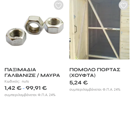
ΠΑΞΙΜΑΔΙA
ΠΟΜΟΛΟ ΠΟΡΤΑΣ
ΓΑΛΒΑΝΙΖΕ / ΜΑΥΡΑ
(ΧΟΥΦΤΑ)
Κωδικός:
nuts
5,24
€
Price
1,42
€
99,91
€
–
συμπεριλαμβάνεται Φ.Π.Α. 24%
range:
συμπεριλαμβάνεται Φ.Π.Α. 24%
1,42 €
through
99,91 €