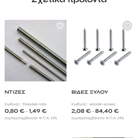
ΝΤΙΖΕΣ
ΒΙΔΕΣ ΞΥΛΟΥ
Κωδικός:
threaded-rods-
Κωδικός:
wooden-screws
Price
Price
0,80
€
1,49
€
2,08
€
84,40
€
–
–
range:
range:
συμπεριλαμβάνεται Φ.Π.Α. 24%
συμπεριλαμβάνεται Φ.Π.Α. 24%
0,80 €
2,08 €
through
through
1,49 €
84,40 €