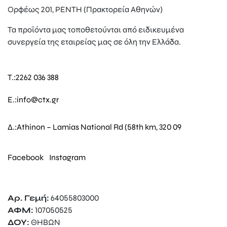
Ορφέως 201, ΡΕΝΤΗ (Πρακτορεία Αθηνών)
Τα προϊόντα μας τοποθετούνται από ειδικευμένα
συνεργεία της εταιρείας μας σε όλη την Ελλάδα.
T.:
2262 036 388
E.:
info@ctx.gr
Δ.:
Athinon – Lamias National Rd (58th km, 320 09
Facebook
Instagram
Αρ. Γεμή:
64055803000
ΑΦΜ:
107050525
ΔΟΥ:
ΘΗΒΩΝ