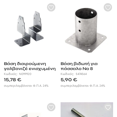
Bάση διαιρούμενη
Βάση βιδωτή για
γαλβανιζέ ενισχυμένη
πάσσαλο Νο 8
σετ 2 τεμ
Κωδικός:
N099920
Κωδικός:
5474564
15,78
€
5,90
€
συμπεριλαμβάνεται Φ.Π.Α. 24%
συμπεριλαμβάνεται Φ.Π.Α. 24%