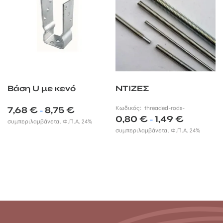
Βάση U με κενό
ΝΤΙΖΕΣ
Price
7,68
€
8,75
€
Κωδικός:
threaded-rods-
–
Price
range:
0,80
€
1,49
€
–
συμπεριλαμβάνεται Φ.Π.Α. 24%
range:
7,68 €
συμπεριλαμβάνεται Φ.Π.Α. 24%
0,80 €
through
through
8,75 €
1,49 €