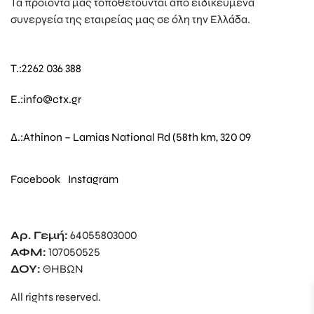
Τα προϊόντα μας τοποθετούνται από ειδικευμένα
συνεργεία της εταιρείας μας σε όλη την Ελλάδα.
T.:
2262 036 388
E.:
info@ctx.gr
Δ.:
Athinon – Lamias National Rd (58th km, 320 09
Facebook
Instagram
Αρ. Γεμή:
64055803000
ΑΦΜ:
107050525
ΔΟΥ:
ΘΗΒΩΝ
All rights reserved.