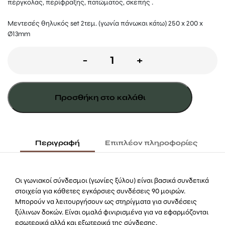
πέργκολας, περίφραξης, πατώματος, σκεπής .
Μεντεσές θηλυκός set 2τεμ. (γωνία πάνωκαι κάτω) 250 x 200 x
Ø13mm
Μεντεσές
-
+
θηλυκός
γωνία
Προσθήκη στο καλάθι
ποσότητα
Περιγραφή
Επιπλέον πληροφορίες
Οι γωνιακοί σύνδεσμοι (γωνίες ξύλου) είναι βασικά συνδετικά
στοιχεία για κάθετες εγκάρσιες συνδέσεις 90 μοιρών.
Μπορούν να λειτουργήσουν ως στηρίγματα για συνδέσεις
ξύλινων δοκών. Είναι ομαλά φινιρισμένα για να εφαρμόζονται
εσωτερικά αλλά και εξωτερικά της σύνδεσης.