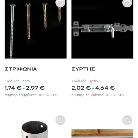
ΣΤΡΙΦΩΝΙΑ
ΣΥΡΤΗΣ
Κωδικός:
hem
Κωδικός:
syrtis
Price
Price
1,74
€
2,97
€
2,02
€
4,64
€
–
–
range:
range:
συμπεριλαμβάνεται Φ.Π.Α. 24%
συμπεριλαμβάνεται Φ.Π.Α. 24%
1,74 €
2,02 €
through
through
2,97 €
4,64 €