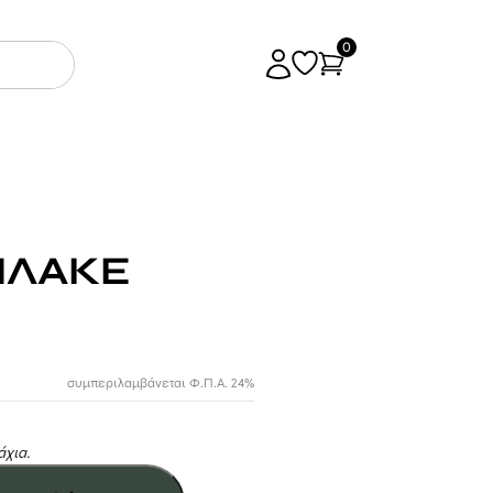
0
ΠΛΑΚΕ
συμπεριλαμβάνεται Φ.Π.Α. 24%
χια.