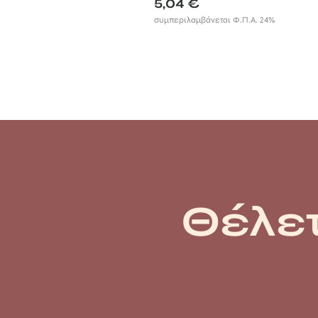
5,04
€
συμπεριλαμβάνεται Φ.Π.Α. 24%
Θέλετ