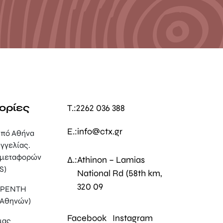
ορίες
T.:
2262 036 388
E.:
info@ctx.gr
πό Αθήνα
γγελίας.
 μεταφορών
Δ.:
Athinon – Lamias
S)
National Rd (58th km,
320 09
, ΡΕΝΤΗ
 Αθηνών)
Facebook
Instagram
μας