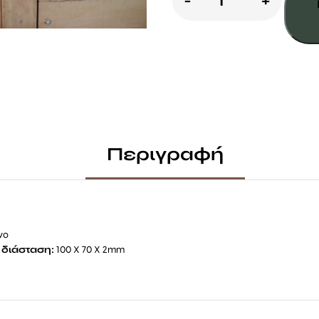
-
+
ΠΛΑΚΕ
ποσότητα
Περιγραφή
ινο
 διάσταση:
100 Χ 70 Χ 2mm