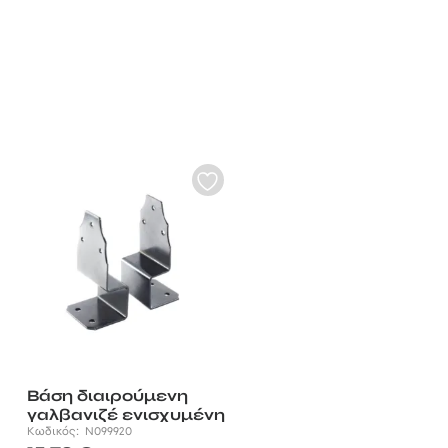
Bάση διαιρούμενη
γαλβανιζέ ενισχυμένη
σετ 2 τεμ
Κωδικός:
N099920