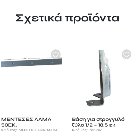
Σχετικά προϊόντα
MENTEΣΕΣ ΛΑΜΑ
Βάση για στρογγυλό
50ΕΚ.
ξύλο 1/2 – 18,5 εκ
Κωδικός:
MENTES- LAMA- 50CM.
Κωδικός:
Ν50302