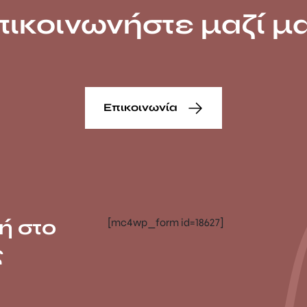
πικοινωνήστε μαζί μα
Επικοινωνία
ή στο
[mc4wp_form id=18627]
ς