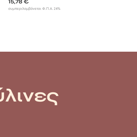
15,78
€
συμπεριλαμβάνεται Φ.Π.Α. 24%
ύλινες