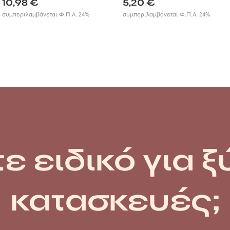
10,98
€
5,20
€
συμπεριλαμβάνεται Φ.Π.Α. 24%
συμπεριλαμβάνεται Φ.Π.Α. 24%
ε ειδικό για ξ
κατασκευές;