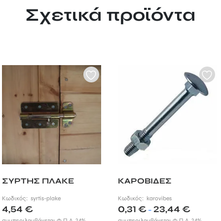
Σχετικά προϊόντα
ΣΥΡΤΗΣ ΠΛΑΚΕ
ΚΑΡΟΒΙΔΕΣ
Κωδικός:
syrtis-plake
Κωδικός:
karovibes
Price
4,54
€
0,31
€
23,44
€
–
range:
συμπεριλαμβάνεται Φ.Π.Α. 24%
συμπεριλαμβάνεται Φ.Π.Α. 24%