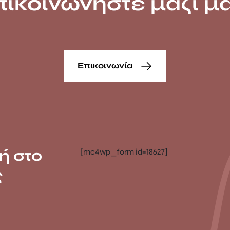
πικοινωνήστε μαζί μα
Επικοινωνία
ή στο
[mc4wp_form id=18627]
ς