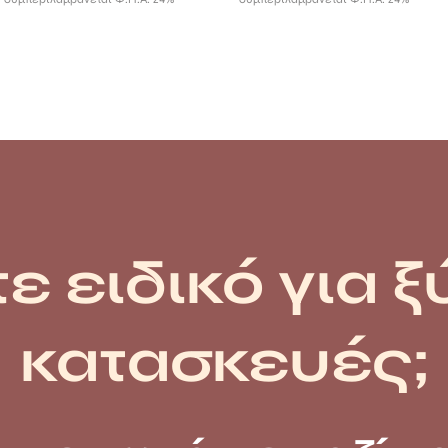
0,31 €
through
23,44 €
ε ειδικό για ξ
κατασκευές;