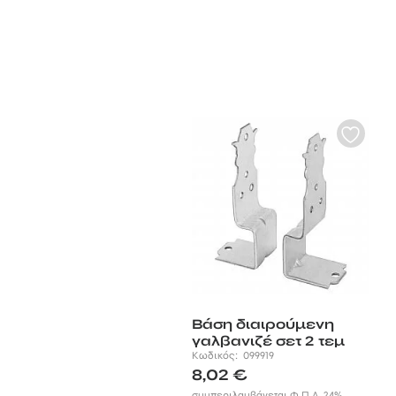
Βάση διαιρούμενη
γαλβανιζέ σετ 2 τεμ
Κωδικός:
099919
8,02
€
συμπεριλαμβάνεται Φ.Π.Α. 24%