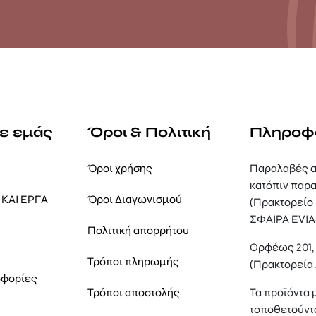
με εμάς
Όροι & Πολιτική
Πληροφ
Όροι χρήσης
Παραλαβές α
κατόπιν παρα
ΚΑΙ ΕΡΓΑ
Όροι Διαγωνισμού
(Πρακτορείο
ΣΦΑΙΡΑ EVIA
Πολιτική απορρήτου
Ορφέως 201
Τρόποι πληρωμής
(Πρακτορεία
οφορίες
Τρόποι αποστολής
Τα προϊόντα 
τοποθετούντ