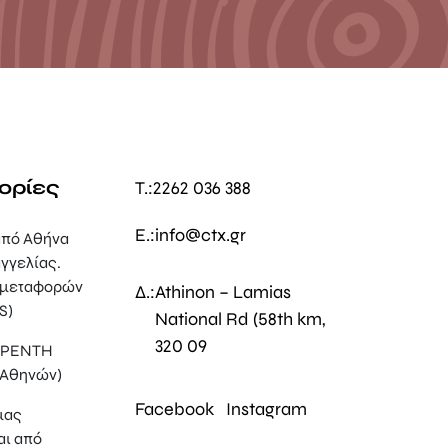
ορίες
T.:
2262 036 388
E.:
info@ctx.gr
πό Αθήνα
γγελίας.
 μεταφορών
Δ.:
Athinon – Lamias
S)
National Rd (58th km,
320 09
, ΡΕΝΤΗ
 Αθηνών)
Facebook
Instagram
μας
αι από