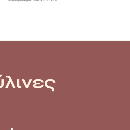
ύλινες