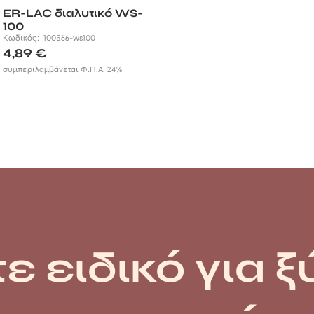
ER-LAC διαλυτικό WS-
100
Κωδικός:
100566-ws100
4,89
€
συμπεριλαμβάνεται Φ.Π.Α. 24%
ε ειδικό για ξ