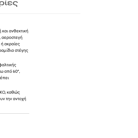
ρίες
 και ανθεκτική
, αεροστεγή
 ή ακραίες
ραμίδια στέγης
φαλτικής
ω από 60°,
ρέπει
IKO, καθώς
υν την αντοχή