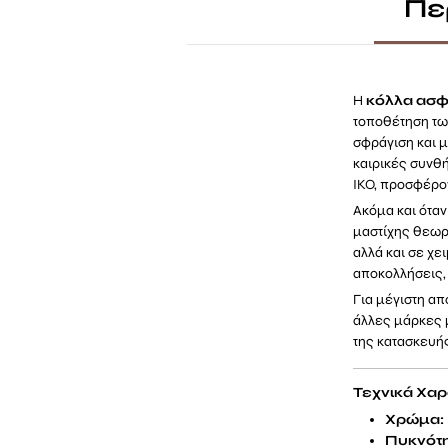
Πε
Η
κόλλα ασφ
τοποθέτηση τω
σφράγιση και μ
καιρικές συνθή
IKO, προσφέρο
Ακόμα και ότα
μαστίχης θεωρε
αλλά και σε χ
αποκολλήσεις,
Για μέγιστη απ
άλλες μάρκες μ
της κατασκευή
Τεχνικά Χαρ
Χρώμα:
Πυκνότη