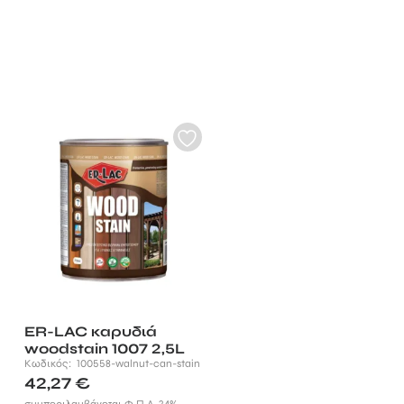
ER-LAC καρυδιά
woodstain 1007 2,5L
Κωδικός:
100558-walnut-can-stain
42,27
€
συμπεριλαμβάνεται Φ.Π.Α. 24%