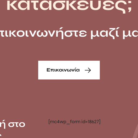
κατασκευές;
πικοινωνήστε μαζί μα
Επικοινωνία
ή στο
[mc4wp_form id=18627]
ς