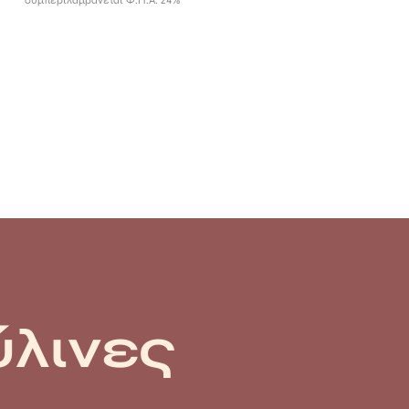
ύλινες