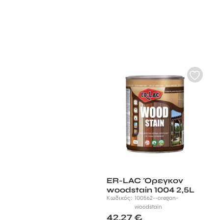
ER-LAC Όρεγκον
woodstain 1004 2,5L
Κωδικός:
100562--oregon-
woodstain
42,27
€