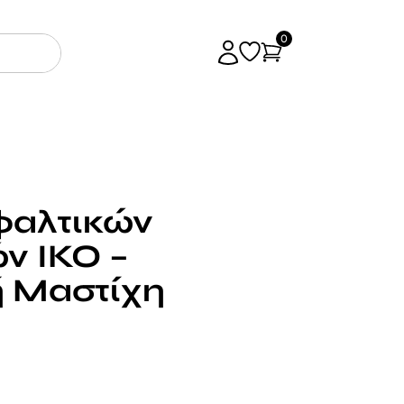
0
φαλτικών
ν IKO –
ή Μαστίχη