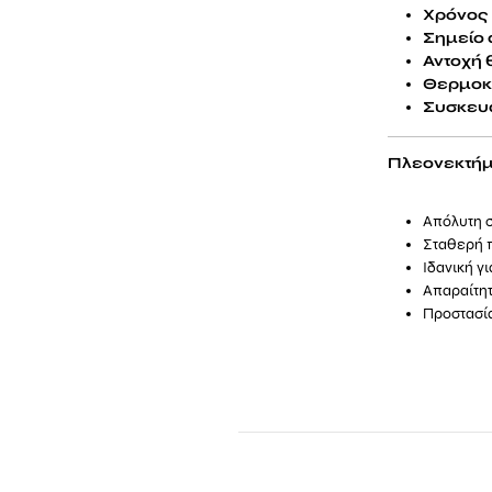
Χρόνος 
Σημείο 
Αντοχή 
Θερμοκ
Συσκευα
Πλεονεκτήμ
Απόλυτη σ
Σταθερή 
Ιδανική γ
Απαραίτητ
Προστασία