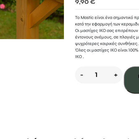
9,90
€
Το Mastic είναι ένα σημαντικό 
κατά την εφαρμογή των κεραμιδι
Οι μαστίχες IKO σας επιτρέπουν
έντονoυς ανέμους, σε πλαγιές μ
ψυχρότερες καιρικές συνθήκες.
Όλες οι μαστίχες IKO είναι 100
IKO .
Κόλλα
-
+
Ασφαλτικών
Κεραμιδιών
IKO
–
Ασφαλτική
Μαστίχη