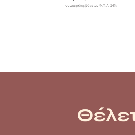
συμπεριλαμβάνεται Φ.Π.Α. 24%
Θέλετ