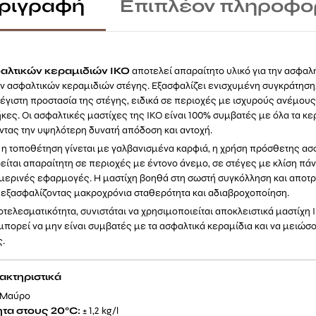
ριγραφή
Επιπλέον πληροφο
310
ml
ποσότητα
αλτικών κεραμιδιών IKO
αποτελεί απαραίτητο υλικό για την ασφαλή
ν ασφαλτικών κεραμιδιών στέγης. Εξασφαλίζει ενισχυμένη συγκράτηση
έγιστη προστασία της στέγης, ειδικά σε περιοχές με ισχυρούς ανέμους
κες. Οι ασφαλτικές μαστίχες της IKO είναι 100% συμβατές με όλα τα κε
ντας την υψηλότερη δυνατή απόδοση και αντοχή.
ν η τοποθέτηση γίνεται με γαλβανισμένα καρφιά, η χρήση πρόσθετης ασ
ίται απαραίτητη σε περιοχές με έντονο άνεμο, σε στέγες με κλίση πάν
ειμερινές εφαρμογές. Η μαστίχη βοηθά στη σωστή συγκόλληση και αποτ
 εξασφαλίζοντας μακροχρόνια σταθερότητα και αδιαβροχοποίηση.
οτελεσματικότητα, συνιστάται να χρησιμοποιείται αποκλειστικά μαστίχη 
πορεί να μην είναι συμβατές με τα ασφαλτικά κεραμίδια και να μειώσο
ς.
ακτηριστικά
Μαύρο
τα στους 20°C:
± 1,2 kg/l