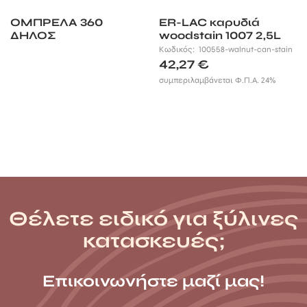
ΟΜΠΡΕΛΑ 360
ER-LAC καρυδιά
ΔΗΛΟΣ
woodstain 1007 2,5L
Κωδικός:
100558-walnut-can-stain
42,27
€
συμπεριλαμβάνεται Φ.Π.Α. 24%
Θέλετε ειδικό για ξύλινες
κατασκευές;
Επικοινωνήστε μαζί μας!