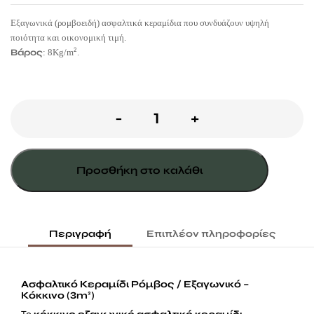
Εξαγωνικά (ρομβοειδή) ασφαλτικά κεραμίδια που συνδυάζουν υψηλή
ποιότητα και οικονομική τιμή.
2
Βάρος
: 8Kg/m
.
Ασφαλτικό
-
+
κεραμίδι
ρόμβος
Προσθήκη στο καλάθι
εξαγωνικό
3m²
κόκκινο
Περιγραφή
Επιπλέον πληροφορίες
ποσότητα
Ασφαλτικό Κεραμίδι Ρόμβος / Εξαγωνικό –
Κόκκινο (3m²)