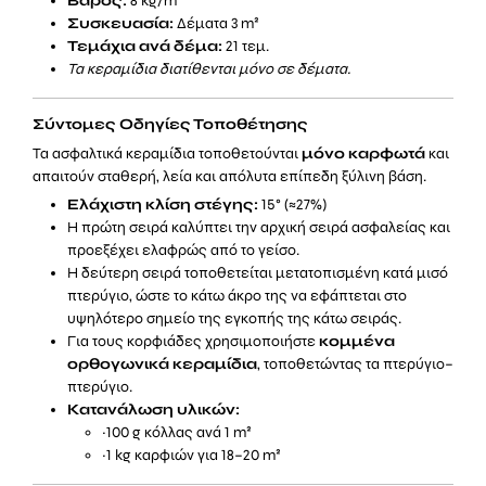
Βάρος:
8 kg/m²
Συσκευασία:
Δέματα 3 m²
Τεμάχια ανά δέμα:
21 τεμ.
Τα κεραμίδια διατίθενται μόνο σε δέματα.
Σύντομες Οδηγίες Τοποθέτησης
Τα ασφαλτικά κεραμίδια τοποθετούνται
μόνο καρφωτά
και
απαιτούν σταθερή, λεία και απόλυτα επίπεδη ξύλινη βάση.
Ελάχιστη κλίση στέγης:
15° (≈27%)
Η πρώτη σειρά καλύπτει την αρχική σειρά ασφαλείας και
προεξέχει ελαφρώς από το γείσο.
Η δεύτερη σειρά τοποθετείται μετατοπισμένη κατά μισό
πτερύγιο, ώστε το κάτω άκρο της να εφάπτεται στο
υψηλότερο σημείο της εγκοπής της κάτω σειράς.
Για τους κορφιάδες χρησιμοποιήστε
κομμένα
ορθογωνικά κεραμίδια
, τοποθετώντας τα πτερύγιο–
πτερύγιο.
Κατανάλωση υλικών:
~100 g κόλλας ανά 1 m²
~1 kg καρφιών για 18–20 m²