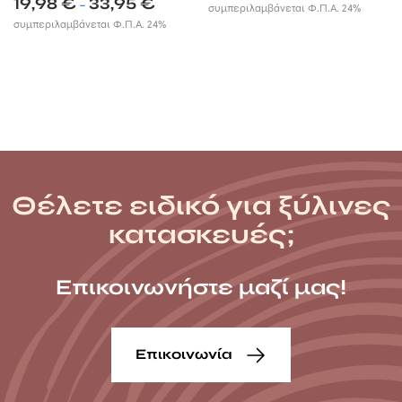
19,98
€
33,95
€
range:
–
συμπεριλαμβάνεται Φ.Π.Α. 24%
range:
7,99 €
συμπεριλαμβάνεται Φ.Π.Α. 24%
19,98 €
through
through
13,55 €
33,95 €
Θέλετε ειδικό για ξύλινες
κατασκευές;
Επικοινωνήστε μαζί μας!
Επικοινωνία