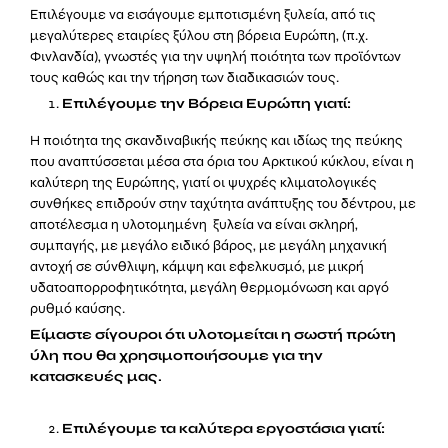
Επιλέγουμε να εισάγουμε εμποτισμένη ξυλεία, από τις
μεγαλύτερες εταιρίες ξύλου στη βόρεια Ευρώπη, (π.χ.
Φινλανδία), γνωστές για την υψηλή ποιότητα των προϊόντων
τους καθώς και την τήρηση των διαδικασιών τους.
Επιλέγουμε την Βόρεια Ευρώπη γιατί:
Η ποιότητα της σκανδιναβικής πεύκης και ιδίως της πεύκης
που αναπτύσσεται μέσα στα όρια του Αρκτικού κύκλου, είναι η
καλύτερη της Ευρώπης, γιατί οι ψυχρές κλιματολογικές
συνθήκες επιδρούν στην ταχύτητα ανάπτυξης του δέντρου, με
αποτέλεσμα η υλοτομημένη ξυλεία να είναι σκληρή,
συμπαγής, με μεγάλο ειδικό βάρος, με μεγάλη μηχανική
αντοχή σε σύνθλιψη, κάμψη και εφελκυσμό, με μικρή
υδατοαπορροφητικότητα, μεγάλη θερμομόνωση και αργό
ρυθμό καύσης.
Είμαστε σίγουροι ότι υλοτομείται η σωστή πρώτη
ύλη που θα χρησιμοποιήσουμε για την
κατασκευές μας.
Επιλέγουμε τα καλύτερα εργοστάσια γιατί: