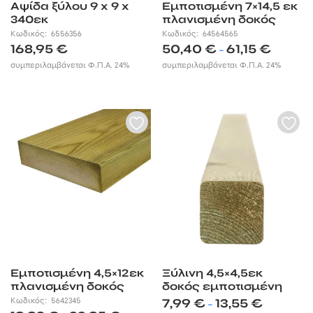
Αψίδα ξύλου 9 x 9 x
Εμποτισμένη 7×14,5 εκ
340εκ
πλανισμένη δοκός
Κωδικός:
6556356
Κωδικός:
64564565
Price
168,95
€
50,40
€
61,15
€
–
range:
συμπεριλαμβάνεται Φ.Π.Α. 24%
συμπεριλαμβάνεται Φ.Π.Α. 24%
50,40 €
through
61,15 €
Εμποτισμένη 4,5×12εκ
Ξύλινη 4,5×4,5εκ
πλανισμένη δοκός
δοκός εμποτισμένη
Price
Κωδικός:
5642345
7,99
€
13,55
€
–
Price