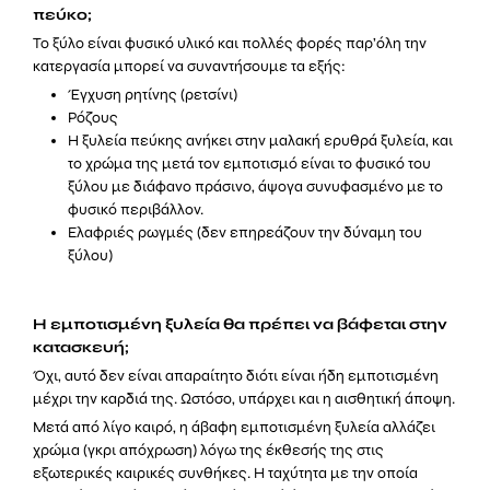
πεύκο;
Το ξύλο είναι φυσικό υλικό και πολλές φορές παρ’όλη την
κατεργασία μπορεί να συναντήσουμε τα εξής:
Έγχυση ρητίνης (ρετσίνι)
Ρόζους
Η ξυλεία πεύκης ανήκει στην μαλακή ερυθρά ξυλεία, και
το χρώμα της μετά τον εμποτισμό είναι το φυσικό του
ξύλου με διάφανο πράσινο, άψογα συνυφασμένο με το
φυσικό περιβάλλον.
Ελαφριές ρωγμές (δεν επηρεάζουν την δύναμη του
ξύλου)
Η εμποτισμένη ξυλεία θα πρέπει να βάφεται στην
κατασκευή;
Όχι, αυτό δεν είναι απαραίτητο διότι είναι ήδη εμποτισμένη
μέχρι την καρδιά της. Ωστόσο, υπάρχει και η αισθητική άποψη.
Μετά από λίγο καιρό, η άβαφη εμποτισμένη ξυλεία αλλάζει
χρώμα (γκρι απόχρωση) λόγω της έκθεσής της στις
εξωτερικές καιρικές συνθήκες. Η ταχύτητα με την οποία