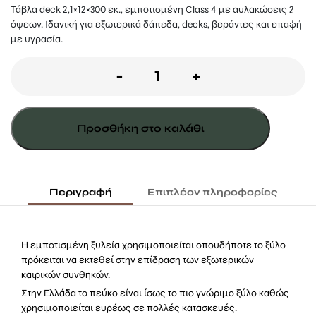
Τάβλα deck 2,1×12×300 εκ., εμποτισμένη Class 4 με αυλακώσεις 2
όψεων. Ιδανική για εξωτερικά δάπεδα, decks, βεράντες και επαφή
με υγρασία.
Τάβλα
-
+
Deck
2,1×12×300εκ.
Προσθήκη στο καλάθι
Εμποτισμένη
Αυλακωτή
ποσότητα
Περιγραφή
Επιπλέον πληροφορίες
Η εμποτισμένη ξυλεία χρησιμοποιείται οπουδήποτε το ξύλο
πρόκειται να εκτεθεί στην επίδραση των εξωτερικών
καιρικών συνθηκών.
Στην Ελλάδα το πεύκο είναι ίσως το πιο γνώριμο ξύλο καθώς
χρησιμοποιείται ευρέως σε πολλές κατασκευές.