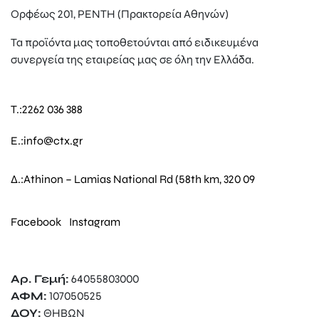
Ορφέως 201, ΡΕΝΤΗ (Πρακτορεία Αθηνών)
Τα προϊόντα μας τοποθετούνται από ειδικευμένα
συνεργεία της εταιρείας μας σε όλη την Ελλάδα.
T.:
2262 036 388
E.:
info@ctx.gr
Δ.:
Athinon – Lamias National Rd (58th km, 320 09
Facebook
Instagram
Αρ. Γεμή:
64055803000
ΑΦΜ:
107050525
ΔΟΥ:
ΘΗΒΩΝ