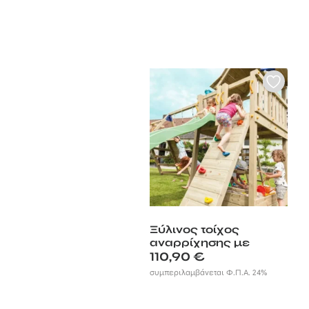
Ξύλινος τοίχος
αναρρίχησης με
βράχους
110,90
€
συμπεριλαμβάνεται Φ.Π.Α. 24%