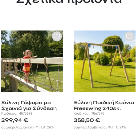
Ξύλινη Γέφυρα με
Ξύλινη Παιδική Κούνια
Σχοινιά για Σύνδεση
Freeswing 240εκ.
Πύργων – 200εκ.
Κωδικός:
4575698
Κωδικός:
7567575
299,94
€
358,50
€
συμπεριλαμβάνεται Φ.Π.Α. 24%
συμπεριλαμβάνεται Φ.Π.Α. 24%