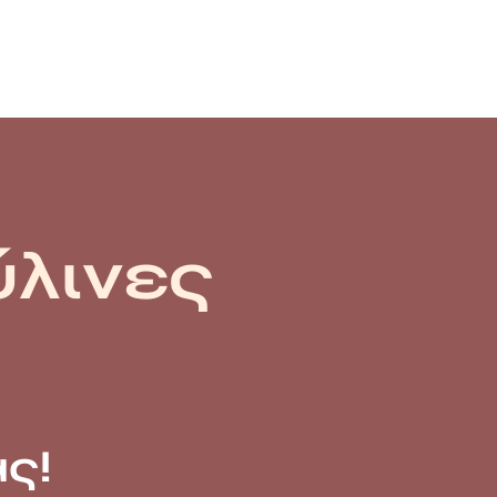
ύλινες
ς!