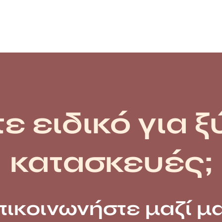
ε ειδικό για ξ
κατασκευές;
πικοινωνήστε μαζί μα