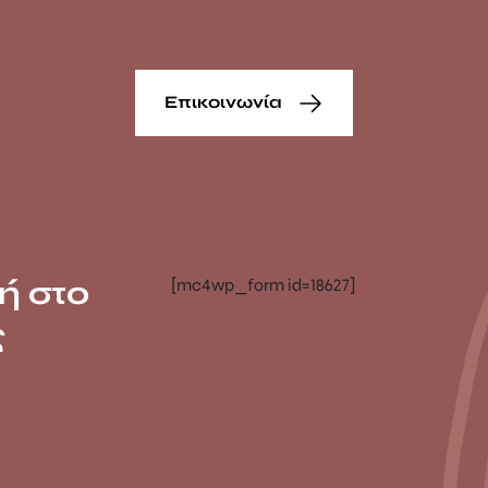
Επικοινωνία
ή στο
[mc4wp_form id=18627]
ς