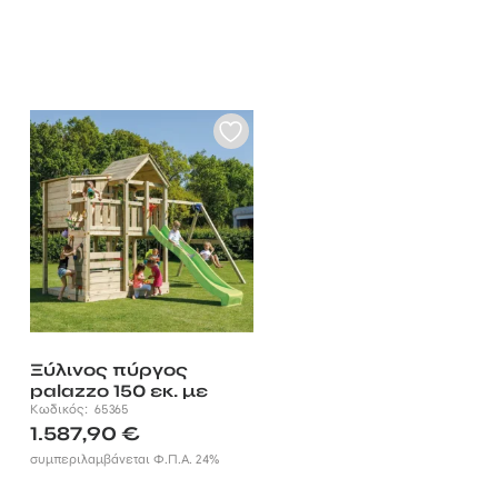
Ξύλινος πύργος
palazzo 150 εκ. με
προέκταση
Κωδικός:
65365
1.587,90
€
συμπεριλαμβάνεται Φ.Π.Α. 24%