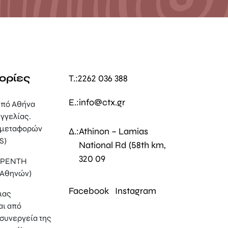
ορίες
T.:
2262 036 388
E.:
info@ctx.gr
πό Αθήνα
γγελίας.
 μεταφορών
Δ.:
Athinon – Lamias
S)
National Rd (58th km,
320 09
, ΡΕΝΤΗ
 Αθηνών)
Facebook
Instagram
μας
αι από
συνεργεία της