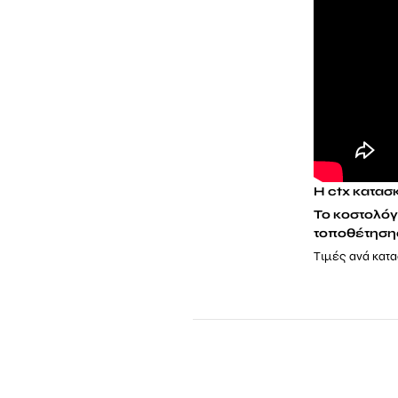
Η ctx κατασ
Το κοστολόγι
τοποθέτησης
Τιμές ανά κατ