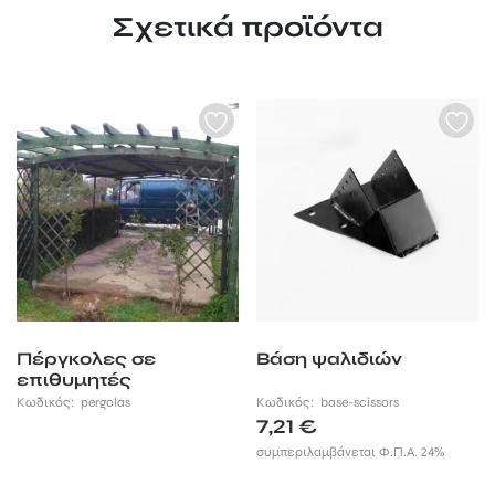
Σχετικά προϊόντα
Πέργκολες σε
Βάση ψαλιδιών
επιθυμητές
διαστάσεις.
Κωδικός:
pergolas
Κωδικός:
base-scissors
7,21
€
συμπεριλαμβάνεται Φ.Π.Α. 24%