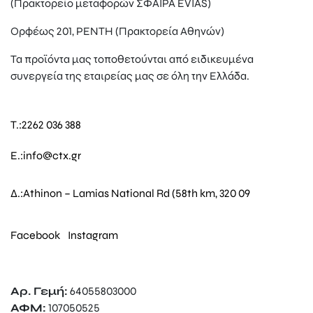
(Πρακτορείο μεταφορών ΣΦΑΙΡΑ EVIAS)
Ορφέως 201, ΡΕΝΤΗ (Πρακτορεία Αθηνών)
Τα προϊόντα μας τοποθετούνται από ειδικευμένα
συνεργεία της εταιρείας μας σε όλη την Ελλάδα.
T.:
2262 036 388
E.:
info@ctx.gr
Δ.:
Athinon – Lamias National Rd (58th km, 320 09
Facebook
Instagram
Αρ. Γεμή:
64055803000
ΑΦΜ:
107050525