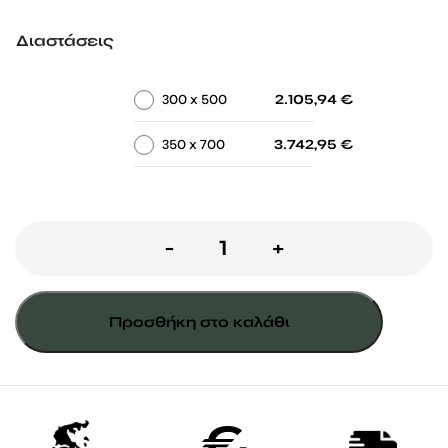
through
3.742,95 €
Διαστάσεις
-
-
300 x 500
2.105,94
€
-
-
350 x 700
3.742,95
€
ΠΕΡΓΚΟΛΑ
-
+
ΜΕΣΟΓΕΙΟΣ
ποσότητα
Προσθήκη στο καλάθι