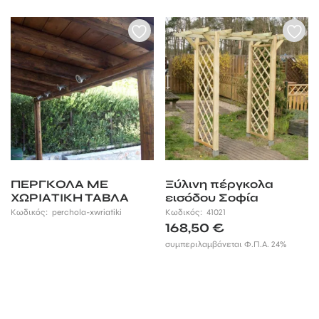
ΠΕΡΓΚΟΛΑ ΜΕ
Ξύλινη πέργκολα
ΧΩΡΙΑΤΙΚΗ ΤΑΒΛΑ
εισόδου Σοφία
ΑΚΑΝΟΝΙΣΤΗ
Κωδικός:
perchola-xwriatiki
Κωδικός:
41021
168,50
€
συμπεριλαμβάνεται Φ.Π.Α. 24%