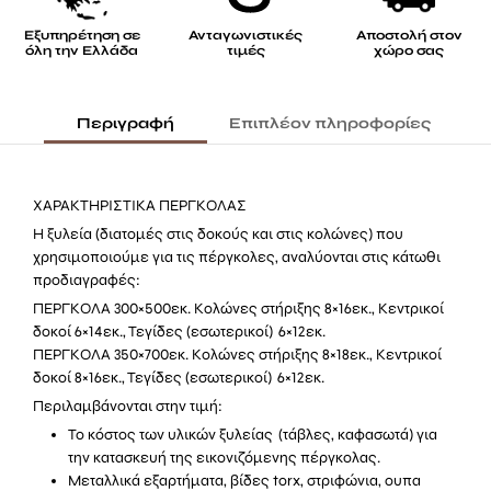
Εξυπηρέτηση σε
Ανταγωνιστικές
Αποστολή στον
όλη την Ελλάδα
τιμές
χώρο σας
Περιγραφή
Επιπλέον πληροφορίες
ΧΑΡΑΚΤΗΡΙΣΤΙΚΑ ΠΕΡΓΚΟΛΑΣ
Η ξυλεία (διατομές στις δοκούς και στις κολώνες) που
χρησιμοποιούμε για τις πέργκολες, αναλύονται στις κάτωθι
προδιαγραφές:
ΠΕΡΓΚΟΛΑ 300×500εκ. Κολώνες στήριξης 8×16εκ., Κεντρικοί
δοκοί 6×14εκ., Τεγίδες (εσωτερικοί) 6×12εκ.
ΠΕΡΓΚΟΛΑ 350×700εκ. Κολώνες στήριξης 8×18εκ., Κεντρικοί
δοκοί 8×16εκ., Τεγίδες (εσωτερικοί) 6×12εκ.
Περιλαμβάνονται στην τιμή:
Το κόστος των υλικών ξυλείας (τάβλες, καφασωτά) για
την κατασκευή της εικονιζόμενης πέργκολας.
Μεταλλικά εξαρτήματα, βίδες torx, στριφώνια, ουπα