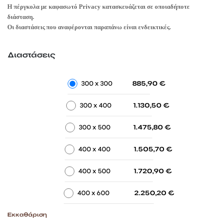
885,90 €
Η πέργκολα με καφασωτό Privacy κατασκευάζεται σε οποιαδήποτε
through
διάσταση.
2.250,20 €
Οι διαστάσεις που αναφέρονται παραπάνω είναι ενδεικτικές.
Διαστάσεις
-
-
300 x 300
885,90
€
-
-
300 x 400
1.130,50
€
-
-
300 x 500
1.475,80
€
-
-
400 x 400
1.505,70
€
-
-
400 x 500
1.720,90
€
-
-
400 x 600
2.250,20
€
Εκκαθάριση