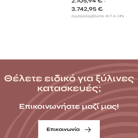
2.105,94
€
–
Price
3.742,95
€
range:
συμπεριλαμβάνεται Φ.Π.Α. 24%
2.105,94 €
through
3.742,95 €
Θέλετε ειδικό για ξύλινες
κατασκευές;
Επικοινωνήστε μαζί μας!
Επικοινωνία