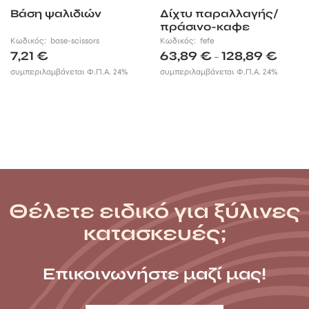
Βάση ψαλιδιών
Δίχτυ παραλλαγής/
πράσινο-καφε
Κωδικός:
base-scissors
Κωδικός:
fefe
Price
7,21
€
63,89
€
128,89
€
–
range:
συμπεριλαμβάνεται Φ.Π.Α. 24%
συμπεριλαμβάνεται Φ.Π.Α. 24%
63,89 €
throug
128,89 
Θέλετε ειδικό για ξύλινες
κατασκευές;
Επικοινωνήστε μαζί μας!