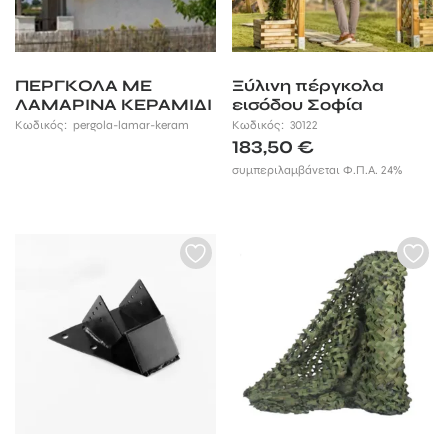
ΠΕΡΓΚΟΛΑ ΜΕ
Ξύλινη πέργκολα
ΛΑΜΑΡΙΝΑ ΚΕΡΑΜΙΔΙ
εισόδου Σοφία
Κωδικός:
pergola-lamar-keram
Κωδικός:
30122
183,50
€
συμπεριλαμβάνεται Φ.Π.Α. 24%