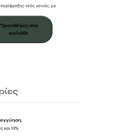
περίφραξης νεάς γενιάς, με
Προσθήκη στο
καλάθι
ρίες
ή εγγύηση.
ς και 10%