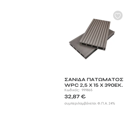
ΣΑΝΙΔΑ ΠΑΤΩΜΑΤΟΣ
WPC 2,5 X 15 X 390ΕΚ.
| ΚΑΦΕ ΣΚΟΥΡΟ
Κωδικός:
999865
32,87
€
συμπεριλαμβάνεται Φ.Π.Α. 24%