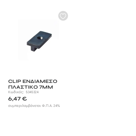
CLIP ΕΝΔΙΑΜΕΣΟ
ΠΛΑΣΤΙΚΟ 7MM
(ΣΥΣΚ.25ΤΕΜ.)
Κωδικός:
5345324
6,47
€
συμπεριλαμβάνεται Φ.Π.Α. 24%