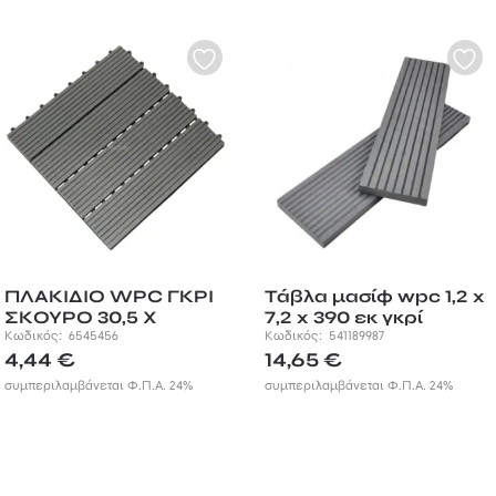
ΠΛΑΚΙΔΙΟ WPC ΓΚΡΙ
Τάβλα μασίφ wpc 1,2 x
ΣΚΟΥΡΟ 30,5 X
7,2 x 390 εκ γκρί
30,5ΕΚ.
Κωδικός:
6545456
Κωδικός:
541189987
4,44
€
14,65
€
συμπεριλαμβάνεται Φ.Π.Α. 24%
συμπεριλαμβάνεται Φ.Π.Α. 24%