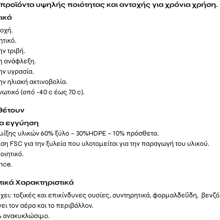
προϊόντα υψηλής ποιότητας και αντοχής για χρόνια χρήση.
ικά
οχή.
ητικό.
ην τριβή.
η ανάφλεξη.
ην υγρασία.
ην ηλιακή ακτινοβολία.
τικό (από -40 c έως 70 c).
θέτουν
ια εγγύηση
μίξης υλικών 60% ξύλο – 30%HDPE – 10% πρόσθετα.
ση FSC για την ξυλεία που υλοτομείται για την παραγωγή του υλικού.
οιητικό.
nce.
ικά Χαρακτηριστικά
χει: τοξικές και επικίνδυνες ουσίες, συντηρητικά, φορμαλδεΰδη, βενζό
ει τον αέρα και το περιβάλλον.
% ανακυκλώσιμο.