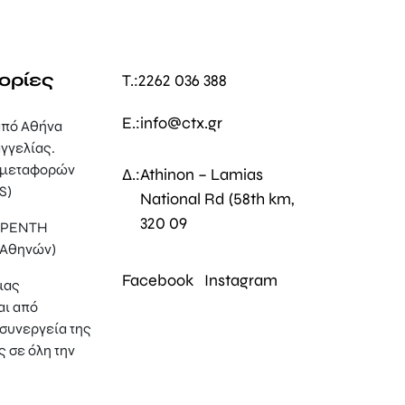
ορίες
T.:
2262 036 388
E.:
info@ctx.gr
πό Αθήνα
γγελίας.
 μεταφορών
Δ.:
Athinon – Lamias
S)
National Rd (58th km,
320 09
, ΡΕΝΤΗ
 Αθηνών)
Facebook
Instagram
μας
αι από
συνεργεία της
ς σε όλη την