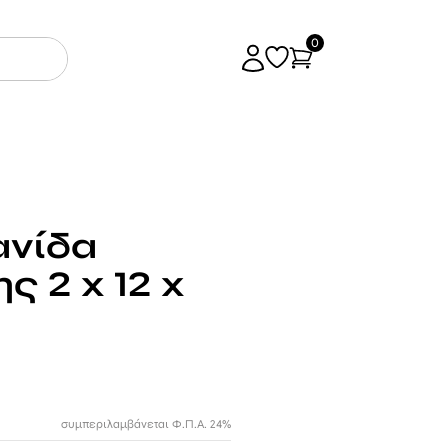
0
ανίδα
ς 2 x 12 x
συμπεριλαμβάνεται Φ.Π.Α. 24%