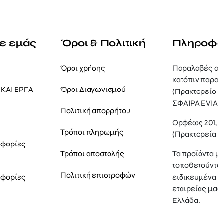
με εμάς
Όροι & Πολιτική
Πληροφ
Όροι χρήσης
Παραλαβές α
κατόπιν παρα
ΚΑΙ ΕΡΓΑ
Όροι Διαγωνισμού
(Πρακτορείο
ΣΦΑΙΡΑ EVIA
Πολιτική απορρήτου
Ορφέως 201
Τρόποι πληρωμής
(Πρακτορεία
οφορίες
Τρόποι αποστολής
Τα προϊόντα 
τοποθετούντ
Πολιτική επιστροφών
οφορίες
ειδικευμένα 
εταιρείας μα
Ελλάδα.