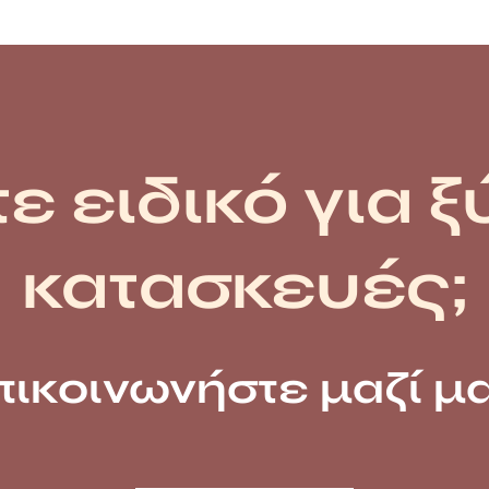
ε ειδικό για ξ
κατασκευές;
πικοινωνήστε μαζί μα