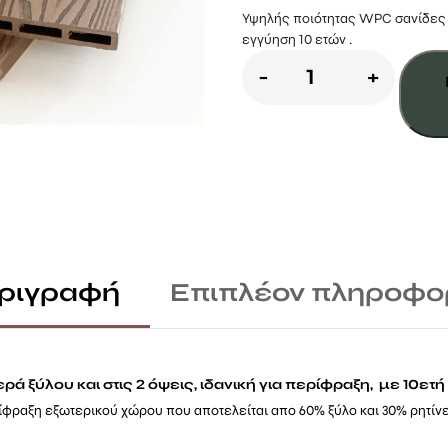
Υψηλής ποιότητας WPC σανίδες 
εγγύηση 10 ετών .
Wpc
-
+
3d
σανίδα
περίφραξης
2
x
12
ριγραφή
Επιπλέον πληροφο
x
360
καφέ
ρά ξύλου και στις 2 όψεις, ιδανική για περίφραξη, με 10ετ
ποσότητα
φραξη εξωτερικού χώρου που αποτελείται απο 60% ξύλο και 30% ρητίνε