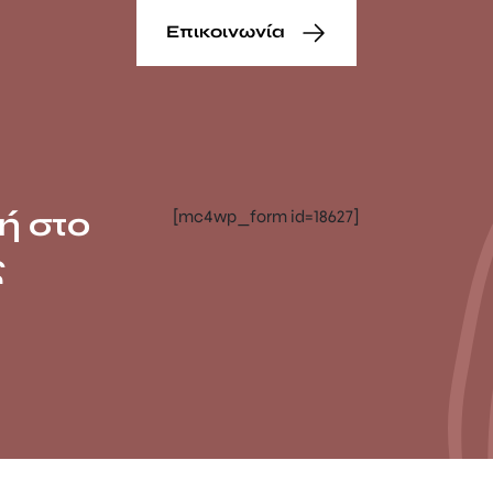
Επικοινωνία
ή στο
[mc4wp_form id=18627]
ς