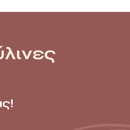
ύλινες
ς!