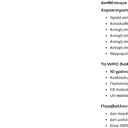
Διαθέτουμε 
Χαρακτηριστ
Υψηλή αντ
Αντιολισθ
Αντοχή στ
Αντοχή στ
Αντοχή στ
Αντοχή στ
Θερμομονω
Τα WPC δια
10 χρόν
Αναλογία 
Πιστοποίη
CE πιστοπ
UV resista
Περιβαλλοντ
Δεν περιέ
Δεν μολύν
Είναι 100