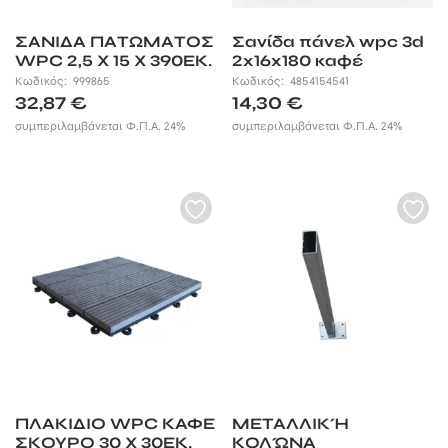
ΣΑΝΙΔΑ ΠΑΤΩΜΑΤΟΣ
Σανίδα πάνελ wpc 3d
WPC 2,5 X 15 X 390ΕΚ.
2x16x180 καφέ
| ΚΑΦΕ ΣΚΟΥΡΟ
Κωδικός:
999865
Κωδικός:
4854154541
32,87
€
14,30
€
συμπεριλαμβάνεται Φ.Π.Α. 24%
συμπεριλαμβάνεται Φ.Π.Α. 24%
ΠΛΑΚΙΔΙΟ WPC ΚΑΦΕ
ΜΕΤΑΛΛΙΚΉ
ΣΚΟΥΡΟ 30 X 30ΕΚ.
ΚΟΛΏΝΑ