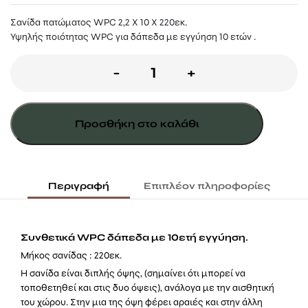
Σανίδα πατώματος WPC 2,2 X 10 X 220εκ.
Υψηλής ποιότητας WPC για δάπεδα με εγγύηση 10 ετών .
ΣΑΝΙΔΑ
-
+
ΠΑΤΩΜΑΤΟΣ
WPC
Προσθήκη στο καλάθι
2,2
X
10
Περιγραφή
Επιπλέον πληροφορίες
X
220ΕΚ.
Συνθετικά WPC δάπεδα με 10ετή εγγύηση.
|
Μήκος σανίδας : 220εκ.
ΓΚΡΙ
Η σανίδα είναι διπλής όψης, (σημαίνει ότι μπορεί να
τοποθετηθεί και στις δυο όψεις), ανάλογα με την αισθητική
ΑΝΟΙΧΤΟ
του χώρου. Στην μια της όψη φέρει αραιές και στην άλλη