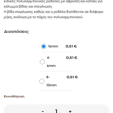
ειδικές πολυκαρμπονικές ροδέλες με αφρολέξ και καπάκι για
κάλυμμα βίδας και στεγάνωση.
Η βίδα στερέωσης καθώς και η ροδέλα διατίθενται σε διάφορα
μήκη, ανάλογα με το πάχος του πολυκαρμπονικού.
Διαστάσεις
-
-
16mm
0,51
€
-
-
4-
0,51
€
6mm
-
-
8-
0,51
€
10mm
Εκκαθάριση
Ροδέλα
-
+