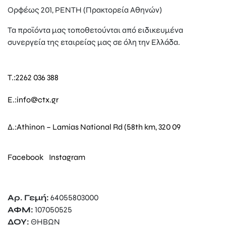
Ορφέως 201, ΡΕΝΤΗ (Πρακτορεία Αθηνών)
Τα προϊόντα μας τοποθετούνται από ειδικευμένα
συνεργεία της εταιρείας μας σε όλη την Ελλάδα.
T.:
2262 036 388
E.:
info@ctx.gr
Δ.:
Athinon – Lamias National Rd (58th km, 320 09
Facebook
Instagram
Αρ. Γεμή:
64055803000
ΑΦΜ:
107050525
ΔΟΥ:
ΘΗΒΩΝ