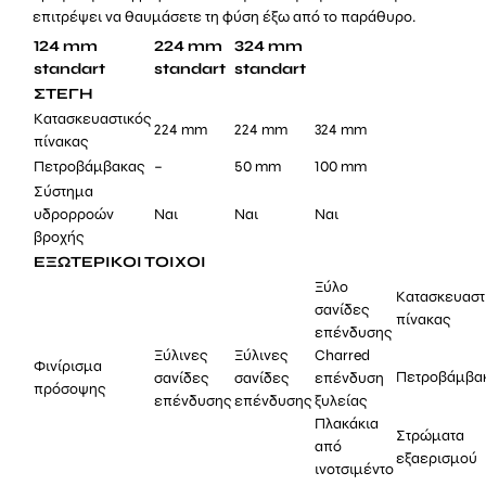
επιτρέψει να θαυμάσετε τη φύση έξω από το παράθυρο.
124 mm
224 mm
324 mm
standart
standart
standart
ΣΤΕΓΗ
Κατασκευαστικός
224 mm
224 mm
324 mm
πίνακας
Πετροβάμβακας
–
50 mm
100 mm
Σύστημα
υδρορροών
Ναι
Ναι
Ναι
βροχής
ΕΞΩΤΕΡΙΚΟΙ ΤΟΙΧΟΙ
Ξύλο
Κατασκευαστ
σανίδες
πίνακας
επένδυσης
Ξύλινες
Ξύλινες
Charred
Φινίρισμα
Πετροβάμβα
σανίδες
σανίδες
επένδυση
πρόσοψης
επένδυσης
επένδυσης
ξυλείας
Πλακάκια
Στρώματα
από
εξαερισμού
ινοτσιμέντο