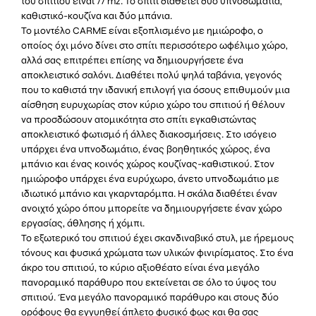
του σπιτιού είναι 77 m2. Το σπίτι διαθέτει δύο υπνοδωμάτια,
καθιστικό-κουζίνα και δύο μπάνια.
Το μοντέλο CARME είναι εξοπλισμένο με ημιώροφο, ο
οποίος όχι μόνο δίνει στο σπίτι περισσότερο ωφέλιμο χώρο,
αλλά σας επιτρέπει επίσης να δημιουργήσετε ένα
αποκλειστικό σαλόνι. Διαθέτει πολύ ψηλά ταβάνια, γεγονός
που το καθιστά την ιδανική επιλογή για όσους επιθυμούν μια
αίσθηση ευρυχωρίας στον κύριο χώρο του σπιτιού ή θέλουν
να προσδώσουν ατομικότητα στο σπίτι εγκαθιστώντας
αποκλειστικό φωτισμό ή άλλες διακοσμήσεις. Στο ισόγειο
υπάρχει ένα υπνοδωμάτιο, ένας βοηθητικός χώρος, ένα
μπάνιο και ένας κοινός χώρος κουζίνας-καθιστικού. Στον
ημιώροφο υπάρχει ένα ευρύχωρο, άνετο υπνοδωμάτιο με
ιδιωτικό μπάνιο και γκαρνταρόμπα. Η σκάλα διαθέτει έναν
ανοιχτό χώρο όπου μπορείτε να δημιουργήσετε έναν χώρο
εργασίας, άθλησης ή χόμπι.
Το εξωτερικό του σπιτιού έχει σκανδιναβικό στυλ, με ήρεμους
τόνους και φυσικά χρώματα των υλικών φινιρίσματος. Στο ένα
άκρο του σπιτιού, το κύριο αξιοθέατο είναι ένα μεγάλο
πανοραμικό παράθυρο που εκτείνεται σε όλο το ύψος του
σπιτιού. Ένα μεγάλο πανοραμικό παράθυρο και στους δύο
ορόφους θα εγγυηθεί άπλετο φυσικό φως και θα σας