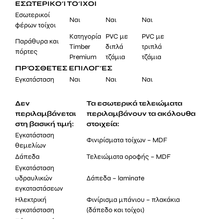
ΕΣΩΤΕΡΙΚΟΊ ΤΟΊΧΟΙ
Εσωτερικοί
Ναι
Ναι
Ναι
φέρων τοίχοι
Κατηγορία
PVC με
PVC με
Παράθυρα και
Timber
διπλά
τριπλά
πόρτες
Premium
τζάμια
τζάμια
ΠΡΌΣΘΕΤΕΣ ΕΠΙΛΟΓΈΣ
Εγκατάσταση
Ναι
Ναι
Ναι
Δεν
Τα εσωτερικά τελειώματα
περιλαμβάνεται
περιλαμβάνουν τα ακόλουθα
στη βασική τιμή:
στοιχεία:
Εγκατάσταση
Φινιρίσματα τοίχων – MDF
θεμελίων
Δάπεδα
Τελειώματα οροφής – MDF
Εγκατάσταση
υδραυλικών
Δάπεδα – laminate
εγκαταστάσεων
Ηλεκτρική
Φινίρισμα μπάνιου – πλακάκια
εγκατάσταση
(δάπεδο και τοίχοι)