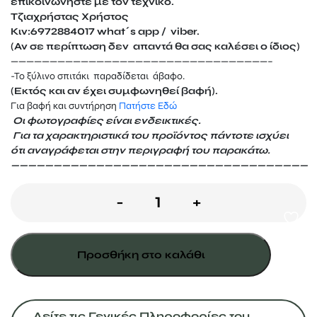
επικοινωνήστε με τον τεχνικό.
Τζιαχρήστας Χρήστος
Κιν:6972884017 what΄s app / viber.
(Αν σε περίπτωση δεν απαντά θα σας καλέσει ο ίδιος)
—————————————————————————————————–
-Το ξύλινο σπιτάκι παραδίδεται άβαφο.
(Εκτός και αν έχει συμφωνηθεί βαφή).
Για βαφή και συντήρηση
Πατήστε Εδώ
Οι φωτογραφίες είναι ενδεικτικές.
Για τα χαρακτηριστικά του προϊόντος πάντοτε ισχύει
ότι αναγράφεται
στην περιγραφή του παρακάτω.
———————————————————————————————————
Σπιτάκι
-
+
αλόγου
300Χ300
Προσθήκη στο καλάθι
ποσότητα
Δείτε τις Γενικές Πληροφορίες του