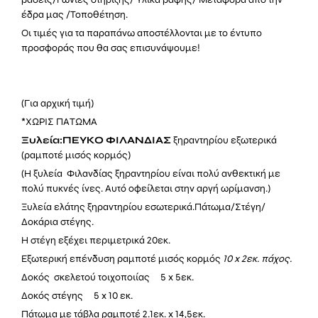
έδρα μας /Τοποθέτηση.
Οι τιμές για τα παραπάνω αποστέλλονται με το έντυπο
προσφοράς που θα σας επισυνάψουμε!
(Για αρχική τιμή)
*ΧΩΡΙΣ ΠΑΤΩΜΑ
Ξυλεία:ΠΕΥΚΟ
ΦΙΛΑΝΔΙΑΣ
ξηραντηρίου εξωτερικά
(ραμποτέ μισός κορμός)
(Η ξυλεία Φιλανδίας ξηραντηρίου είναι πολύ ανθεκτική με
πολύ πυκνές ίνες. Αυτό οφείλεται στην αργή ωρίμανση.)
Ξυλεία ελάτης ξηραντηρίου εσωτερικά.Πάτωμα/Στέγη/
Δοκάρια στέγης.
Η στέγη εξέχει περιμετρικά 20εκ.
Εξωτερική επένδυση ραμποτέ μισός κορμός
10 x 2εκ. πάχος.
Δοκός σκελετού τοιχοποιίας 5 x 5εκ.
Δοκός στέγης 5 x 10 εκ.
Πάτωμα με τάβλα
ραμποτέ 2.1εκ
. x 14,5εκ.