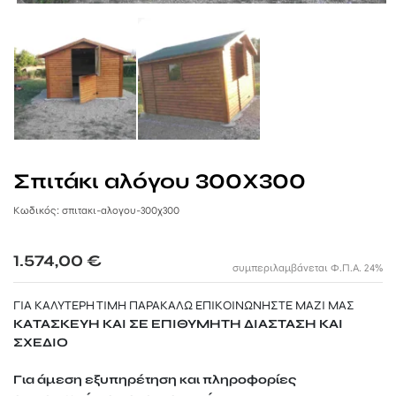
ΞΥΛΙΝΕΣ ΤΟΥΑΛΕΤΕΣ
ΣΠΙΤΑΚΙΑ ΣΚΥΛΩΝ
ΞΥΛΙΝΟΙ ΦΡΑΧΤΕΣ ΠΡΟΣ ΕΝΟΙΚΙΑΣΗ
WPC ΠΕΡΙΦΡΑΞΗ
ΜΕΤΑΛΛΙΚΑ ΑΞΕΣΟΥΑΡ ΠΑΝΙΩΝ
ΑΛΑΞΙΕΡΑ ΠΑΡΑΛΙΑΣ
ΞΥΛΙΝΑ ΤΡΑΠΕΖΙΑ & ΚΑΡΕΚΛΕΣ
ΕΞΑΡΤΗΜΑΤΑ
ΣΠΙΤΑΚΙΑ ΓΙΑ ΓΑΤΕΣ
ΟΜΠΡΕΛΕΣ ΠΡΟΣ ΕΝΟΙΚΙΑΣΗ
ΣΤΑΒΛΟΙ ΑΛΟΓΩΝ
ΔΙΑΦΟΡΕΣ ΚΑΤΑΣΚΕΥΕΣ ΠΡΟΣ ΕΝΟΙΚΙΑΣΗ
ΞΥΛΙΝΑ ΚΟΤΕΤΣΙΑ
ΞΥΛΙΝΟΙ ΚΑΔΟΙ ΠΡΟΣ ΕΝΟΙΚΙΑΣΗ
Σπιτάκι αλόγου 300Χ300
ΣΥΜΜΕΤΟΧΕΣ ΣΕ ΧΡΙΣΤΟΥΓΕΝΝΙΑΤΙΚΑ ΧΩΡΙΑ
Κωδικός: σπιτακι-αλογου-​300χ300
ΣΥΜΜΕΤΟΧΕΣ ΣΕ EVENTS
1.574,00
€
συμπεριλαμβάνεται Φ.Π.Α. 24%
ΓΙΑ ΚΑΛΥΤΕΡΗ ΤΙΜΗ ΠΑΡΑΚΑΛΩ ΕΠΙΚΟΙΝΩΝΗΣΤΕ ΜΑΖΙ ΜΑΣ
ΚΑΤΑΣΚΕΥΗ ΚΑΙ ΣΕ ΕΠΙΘΥΜΗΤΗ ΔΙΑΣΤΑΣΗ ΚΑΙ
ΣΧΕΔΙΟ
Για άμεση εξυπηρέτηση και πληροφορίες