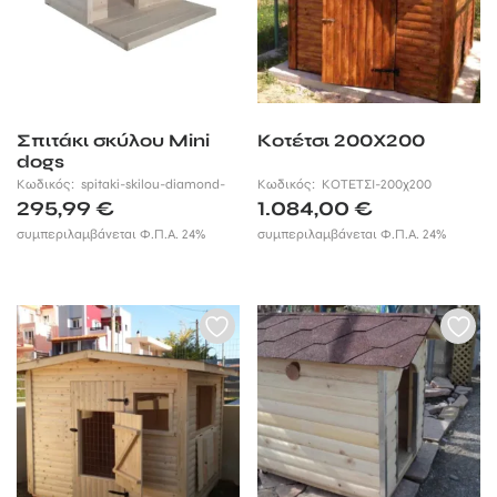
Σπιτάκι σκύλου Mini
Κοτέτσι 200Χ200
dogs
Κωδικός:
spitaki-skilou-diamond-
Κωδικός:
ΚΟΤΕΤΣΙ-200χ200
295,99
€
1.084,00
€
συμπεριλαμβάνεται Φ.Π.Α. 24%
συμπεριλαμβάνεται Φ.Π.Α. 24%