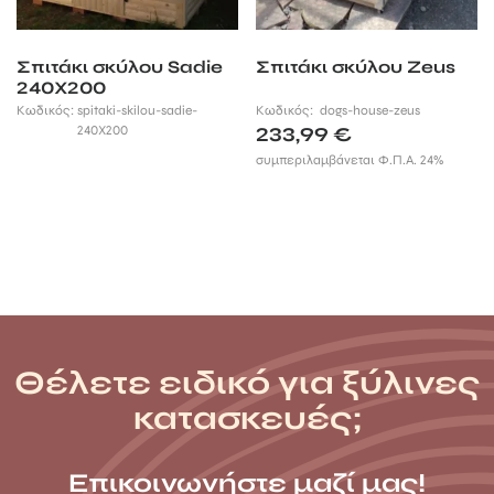
Σπιτάκι σκύλου Sadie
Σπιτάκι σκύλου Zeus
240Χ200
Κωδικός:
spitaki-skilou-sadie-
Κωδικός:
dogs-house-zeus
240X200
233,99
€
συμπεριλαμβάνεται Φ.Π.Α. 24%
Θέλετε ειδικό για ξύλινες
κατασκευές;
Επικοινωνήστε μαζί μας!