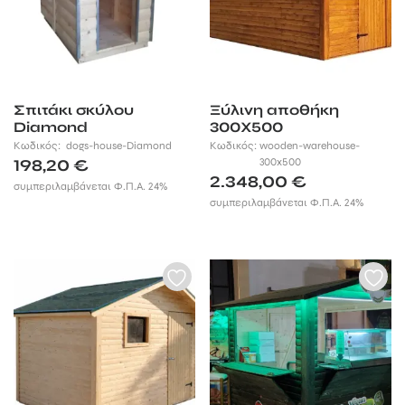
Σπιτάκι σκύλου
Ξύλινη αποθήκη
Diamond
300Χ500
Κωδικός:
dogs-house-Diamond
Κωδικός:
wooden-warehouse-
198,20
€
300x500
2.348,00
€
συμπεριλαμβάνεται Φ.Π.Α. 24%
συμπεριλαμβάνεται Φ.Π.Α. 24%