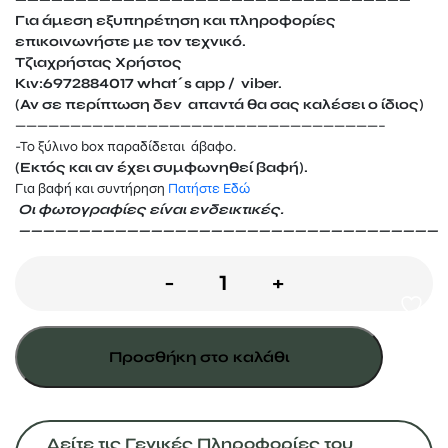
Για άμεση εξυπηρέτηση και πληροφορίες
επικοινωνήστε με τον τεχνικό.
Τζιαχρήστας Χρήστος
Κιν:6972884017 what΄s app / viber.
(Αν σε περίπτωση δεν απαντά θα σας καλέσει ο ίδιος)
—————————————————————————————————–
-Το ξύλινο box παραδίδεται άβαφo.
(Εκτός και αν έχει συμφωνηθεί βαφή).
Για βαφή και συντήρηση
Πατήστε Εδώ
Οι φωτογραφίες είναι ενδεικτικές.
———————————————————————————————————
Σπιτάκι
-
+
αλόγων
300Χ300
Προσθήκη στο καλάθι
"ανοιχτό"
ποσότητα
Δείτε τις Γενικές Πληροφορίες του