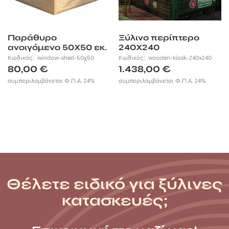
Παράθυρο
Ξύλινο περίπτερο
ανοιγόμενο 50Χ50 εκ.
240Χ240
Κωδικός:
window-shed-50χ50
Κωδικός:
wooden-kiosk-240x240
80,00
€
1.438,00
€
συμπεριλαμβάνεται Φ.Π.Α. 24%
συμπεριλαμβάνεται Φ.Π.Α. 24%
Θέλετε ειδικό για ξύλινες
κατασκευές;