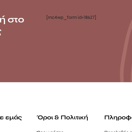
ή στο
[mc4wp_form id=18627]
ς
με εμάς
Όροι & Πολιτική
Πληροφ