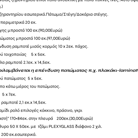
.)
 ξηραντηρίου εσωτερικά.Πάτωμα/Στέγη/Δοκάρια στέγης.
 περιμετρικά 20 εκ.
γης μπροστά 100 εκ.(90,00Ευρώ)
ώματος μπροστά 100 εκ.(97,00Ευρώ)
νδυση ραμποτέ μισός κορμός 10 x 2εκ. πάχος.
ύ τοιχοποιίας 5 x 5εκ.
βλα
ραμποτέ 2.1εκ
. x 14,5εκ.
ιλαμβάνεται η επένδυση πατώματος π.χ. πλακάκι-laminat
ύ πατώματος 5 x 5εκ.
το κάτω μέρος του πατώματος.
5 x 7εκ.
 ραμποτέ 2,1 εκ.x
14
,5εκ.
μίδι ρολό επιλογές κόκκινο, πράσινο, γκρι
αστή” 170×84εκ. στην πλευρά 200εκ.(30,00Eυρώ)
υρο 50 Χ 50εκ. με τζάμι PLEXYGLASS διάφανο 2 χιλ.
200 εκ.εσωτερικά.