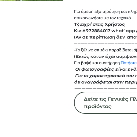
Για άμεση εξυπηρέτηση και πλη
επικοινωνήστε με τον τεχνικό.
Τζιαχρήστας Χρήστος
Κιν:6972884017 what΄app /
(Αν σε περίπτωση δεν απαν
——————————————————
-Το ξύλινο σπιτάκι παραδίδεται 
(Εκτός και αν έχει συμφων
Για βαφή και συντήρηση
Πατήστε
Οι φωτογραφίες είναι ενδε
Για τα χαρακτηριστικά του 
ότι αναγράφεται
στην περι
—————————————————
Δείτε τις Γενικές 
προϊόντος