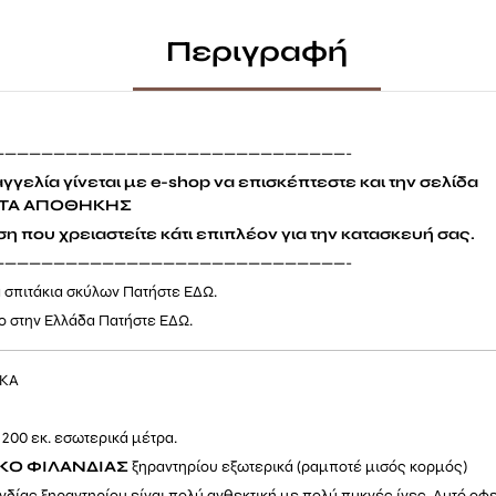
Περιγραφή
—————————————————————————————-
γγελία γίνεται με e-shop να επισκέπτεστε και την σελίδα
ΤΑ ΑΠΟΘΗΚΗΣ
η που χρειαστείτε κάτι επιπλέον για την κατασκευή σας.
—————————————————————————————-
α σπιτάκια σκύλων Πατήστε
ΕΔΩ.
ο στην Ελλάδα Πατήστε
ΕΔΩ.
ΙΚΑ
 200 εκ. εσωτερικά μέτρα.
ΥΚΟ
ΦΙΛΑΝΔΙΑΣ
ξηραντηρίου εξωτερικά (ραμποτέ μισός κορμός)
νδίας ξηραντηρίου είναι πολύ ανθεκτική με πολύ πυκνές ίνες. Αυτό οφε