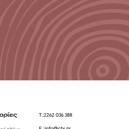
ορίες
T.:
2262 036 388
E.:
info@ctx.gr