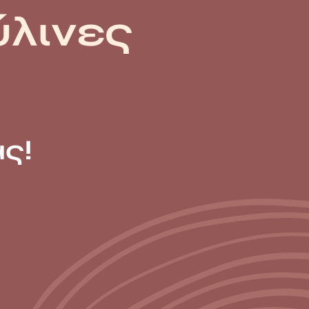
ύλινες
ς!