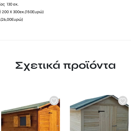
ας 130 εκ.
έ 200 X 300εκ.(150Eυρώ)
.(26,00Eυρώ)
Σχετικά προϊόντα