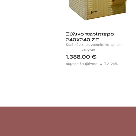
Ξύλινο περίπτερο
240Χ240 ΣΠ
Κωδικός:
xristoygenniatiko-spitaki-
240χ240
1.388,00
€
συμπεριλαμβάνεται Φ.Π.Α. 24%