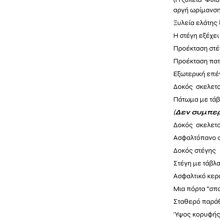
αργή ωρίμανση
Ξυλεία ελάτης
Η στέγη εξέχει
Προέκταση στέ
Προέκταση πατ
Εξωτερική επέ
Δοκός σκελετο
Πάτωμα με τά
(
Δεν συμπερ
Δοκός σκελετο
Ασφαλτόπανο σ
Δοκός στέγης 
Στέγη με
τάβλα
Ασφαλτικό κερα
Μια πόρτα “σπ
Σταθερό παράθ
Ύψος κορυφής 