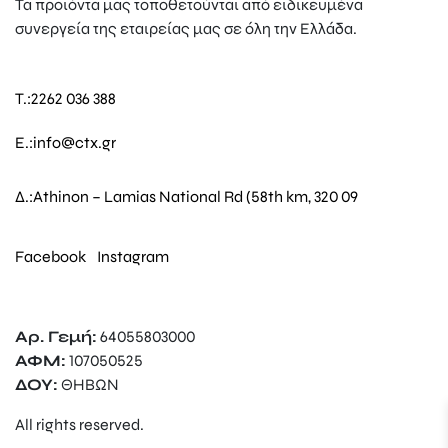
Τα προϊόντα μας τοποθετούνται από ειδικευμένα
συνεργεία της εταιρείας μας σε όλη την Ελλάδα.
T.:
2262 036 388
E.:
info@ctx.gr
Δ.:
Athinon – Lamias National Rd (58th km, 320 09
Facebook
Instagram
Αρ. Γεμή:
64055803000
ΑΦΜ:
107050525
ΔΟΥ:
ΘΗΒΩΝ
All rights reserved.