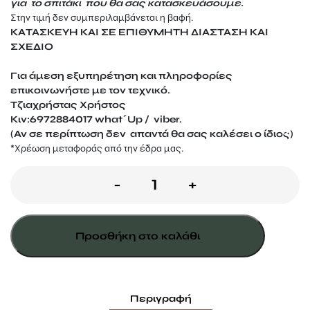
για το σπιτάκι που θα σας κατασκευάσουμε.
Στην τιμή δεν συμπεριλαμβάνεται η βαφή.
ΚΑΤΑΣΚΕΥΗ ΚΑΙ ΣΕ ΕΠΙΘΥΜΗΤΗ ΔΙΑΣΤΑΣΗ ΚΑΙ
ΣΧΕΔΙΟ
Για άμεση εξυπηρέτηση και πληροφορίες
επικοινωνήστε με τον τεχνικό.
Τζιαχρήστας Χρήστος
Κιν:6972884017 what΄Up / viber.
(Αν σε περίπτωση δεν απαντά θα σας καλέσει ο ίδιος)
*Xρέωση μεταφοράς από την έδρα μας.
Πόρτα
-
+
για
box
Προσθήκη στο καλάθι
ποσότητα
Περιγραφή