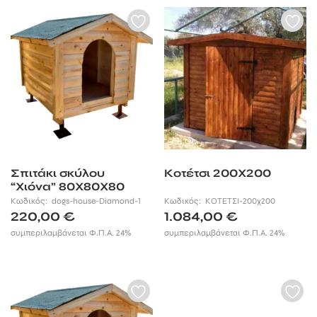
Σπιτάκι σκύλου
Κοτέτσι 200Χ200
“Χιόνα” 80X80X80
Κωδικός:
dogs-house-Diamond-1
Κωδικός:
ΚΟΤΕΤΣΙ-200χ200
220,00
€
1.084,00
€
συμπεριλαμβάνεται Φ.Π.Α. 24%
συμπεριλαμβάνεται Φ.Π.Α. 24%