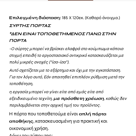
Επιλεγμένη διάσταση:
185 Χ 120εκ. (Καθαρό άνοιγμα.)
ΣΥΡΤΗΣ ΠΟΡΤΑΣ
*ΔΕΝ ΕΙΝΑΙ ΤΟΠΟΘΕΤΗΜΕΝΟΣ ΠΑΝΩ ΣΤΗΝ
ΠΟΡΤΑ
-Ο σύρτης μπορεί να βρίσκει ελαφρά στο κούμπωμα κάποια
στιγμή επειδή το εργοστασιακό αντικρικό κατασκευάζεται με
πολύ μικρές ανοχές (“ίσα-ίσα”).
Αυτό σχετίζεται με το εξάρτημα και όχι με την εγκατάσταση.
Για τον λόγο αυτό, Εάν απαιτηθεί επιπλέον ρύθμιση μετά την
τοποθέτηση,
η εργασία μπορεί να γίνει είτε από εμάς είτε από
εξειδικευμένο τεχνίτη,
με πρόσθετη χρέωση
, καθώς δεν
περιλαμβάνεται στην αρχική τιμή του προϊόντος.
Η πόρτα που τοποθετούμε είναι
απλή πόρτα
, κατασκευασμένη για πρακτική και
αποθήκης
οικονομική χρήση.
Λόγω του τύπου της: