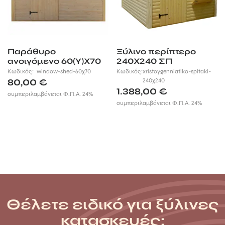
Παράθυρο
Ξύλινο περίπτερο
ανοιγόμενο 60(Υ)Χ70
240Χ240 ΣΠ
εκ.
Κωδικός:
window-shed-60χ70
Κωδικός:
xristoygenniatiko-spitaki-
80,00
€
240χ240
1.388,00
€
συμπεριλαμβάνεται Φ.Π.Α. 24%
συμπεριλαμβάνεται Φ.Π.Α. 24%
Θέλετε ειδικό για ξύλινες
κατασκευές;