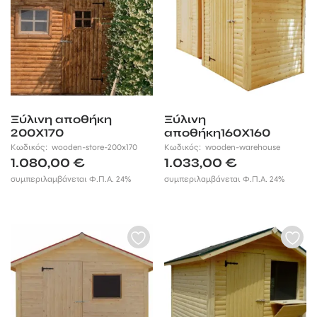
Ξύλινη αποθήκη
Ξύλινη
200Χ170
αποθήκη160Χ160
Κωδικός:
wooden-store-200x170
Κωδικός:
wooden-warehouse
1.080,00
€
1.033,00
€
συμπεριλαμβάνεται Φ.Π.Α. 24%
συμπεριλαμβάνεται Φ.Π.Α. 24%