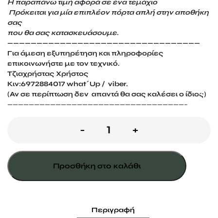
Η παραπάνω τιμή αφορά σε ένα τεμάχιο
Πρόκειται για μία επιπλέον πόρτα απλή στην αποθήκη
σας
που θα σας κατασκευάσουμε.
—————————————————————————————————
Για άμεση εξυπηρέτηση και πληροφορίες
επικοινωνήστε με τον τεχνικό.
Τζιαχρήστας Χρήστος
Κιν:6972884017 what΄Up / viber.
(Αν σε περίπτωση δεν απαντά θα σας καλέσει ο ίδιος)
—————————————————————————————————–
Πόρτα
-
+
αποθήκης
διπλή
Προσθήκη στο καλάθι
ποσότητα
Περιγραφή