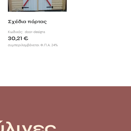
Σχέδια πόρτας
Κωδικός:
door-designs
30,21
€
συμπεριλαμβάνεται Φ.Π.Α. 24%
ύλινες