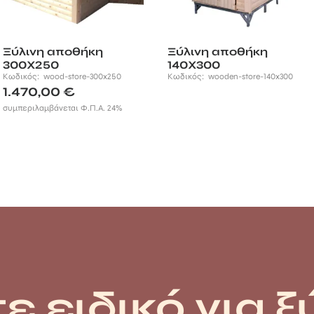
Ξύλινη αποθήκη
Ξύλινη αποθήκη
300Χ250
140Χ300
Κωδικός:
wood-store-300x250
Κωδικός:
wooden-store-140x300
1.470,00
€
συμπεριλαμβάνεται Φ.Π.Α. 24%
ε ειδικό για ξ