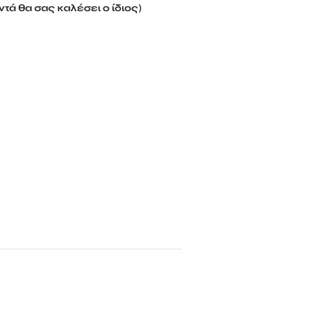
τά θα σας καλέσει ο ίδιος)