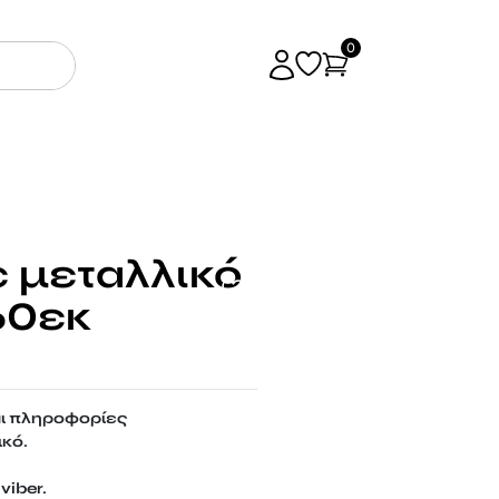
0
ε μεταλλικό
60εκ
αι πληροφορίες
ικό.
viber.