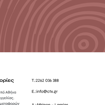
ορίες
T.:
2262 036 388
E.:
info@ctx.gr
πό Αθήνα
γγελίας.
 μεταφορών
Δ.:
Athinon – Lamias