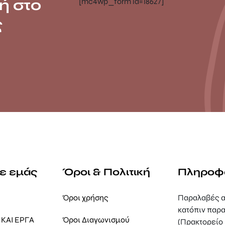
ή στο
[mc4wp_form id=18627]
ς
με εμάς
Όροι & Πολιτική
Πληροφ
Όροι χρήσης
Παραλαβές α
κατόπιν παρα
ΚΑΙ ΕΡΓΑ
Όροι Διαγωνισμού
(Πρακτορείο