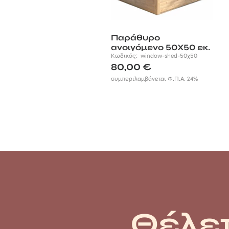
Παράθυρο
ανοιγόμενο 50Χ50 εκ.
Κωδικός:
window-shed-50χ50
80,00
€
συμπεριλαμβάνεται Φ.Π.Α. 24%
Θέλετ