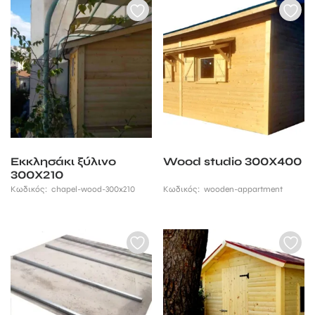
Εκκλησάκι ξύλινο
Wood studio 300Χ400
300Χ210
Κωδικός:
chapel-wood-300x210
Κωδικός:
wooden-appartment