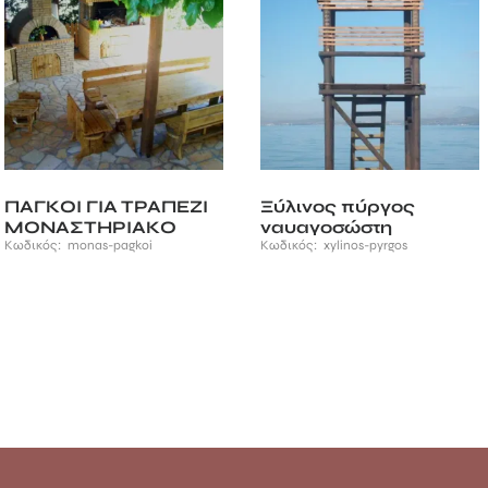
ΠΑΓΚΟΙ ΓΙΑ ΤΡΑΠΕΖΙ
Ξύλινος πύργος
ΜΟΝΑΣΤΗΡΙΑΚΟ
ναυαγοσώστη
Κωδικός:
monas-pagkoi
Κωδικός:
xylinos-pyrgos
 €
h
 €