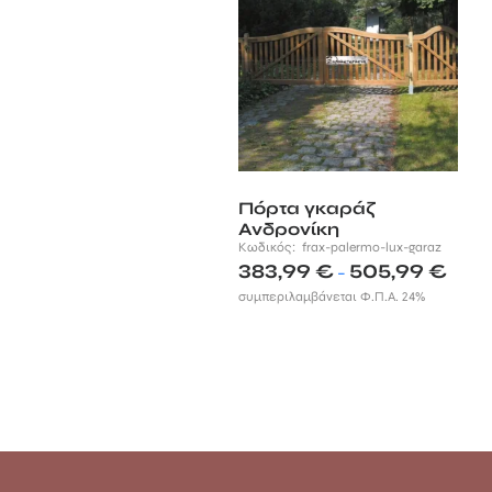
Πόρτα γκαράζ
Ανδρονίκη
Κωδικός:
frax-palermo-lux-garaz
Price
383,99
€
505,99
€
–
range:
συμπεριλαμβάνεται Φ.Π.Α. 24%
383,99
throug
505,99