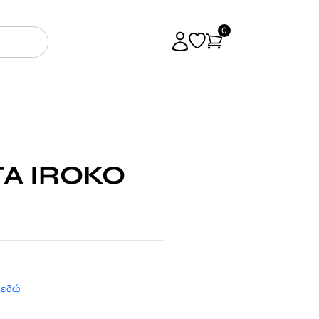
0
Α IROKO
 εδώ