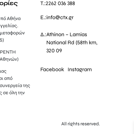
ορίες
T.:
2262 036 388
E.:
info@ctx.gr
πό Αθήνα
γγελίας.
 μεταφορών
Δ.:
Athinon – Lamias
S)
National Rd (58th km,
320 09
, ΡΕΝΤΗ
 Αθηνών)
Facebook
Instagram
μας
αι από
συνεργεία της
ς σε όλη την
All rights reserved.