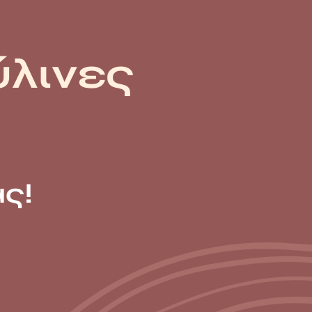
ύλινες
ς!