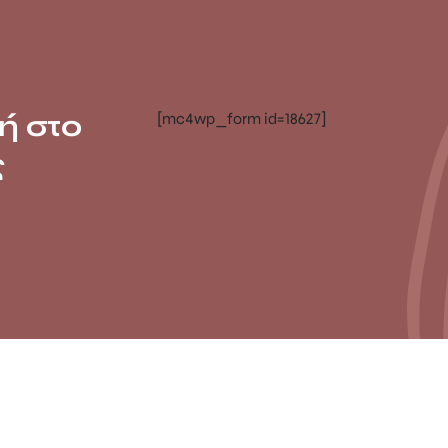
ή στο
[mc4wp_form id=18627]
ς