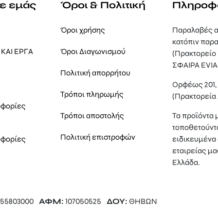
με εμάς
Όροι & Πολιτική
Πληροφ
Όροι χρήσης
Παραλαβές α
κατόπιν παρα
ΚΑΙ ΕΡΓΑ
Όροι Διαγωνισμού
(Πρακτορείο
ΣΦΑΙΡΑ EVIA
Πολιτική απορρήτου
Ορφέως 201
Τρόποι πληρωμής
(Πρακτορεία
οφορίες
Τρόποι αποστολής
Τα προϊόντα 
τοποθετούντ
Πολιτική επιστροφών
οφορίες
ειδικευμένα 
εταιρείας μα
Ελλάδα.
55803000
ΑΦΜ:
107050525
ΔΟΥ:
ΘΗΒΩΝ