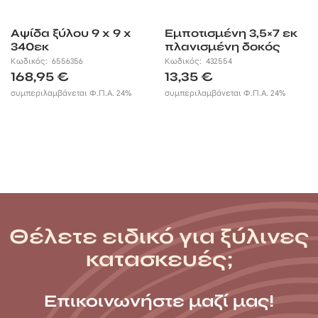
Αψίδα ξύλου 9 x 9 x
Εμποτισμένη 3,5×7 εκ
340εκ
πλανισμένη δοκός
Κωδικός:
6556356
Κωδικός:
432554
168,95
€
13,35
€
συμπεριλαμβάνεται Φ.Π.Α. 24%
συμπεριλαμβάνεται Φ.Π.Α. 24%
Θέλετε ειδικό για ξύλινες
κατασκευές;
Επικοινωνήστε μαζί μας!