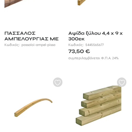
ΠΑΣΣΑΛΟΣ
Αψίδα ξύλου 4,4 x 9 x
ΑΜΠΕΛΟΥΡΓΙΑΣ ΜΕ
300εκ
ΜΥΤΗ
Κωδικός:
passaloi-ampel-pissa
Κωδικός:
5445565677
73,50
€
συμπεριλαμβάνεται Φ.Π.Α. 24%