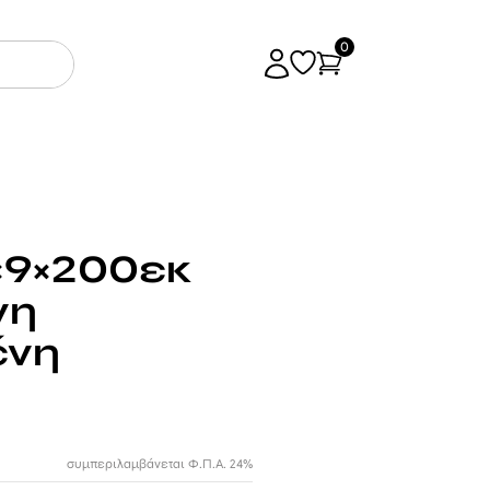
0
×9×200εκ
νη
ένη
συμπεριλαμβάνεται Φ.Π.Α. 24%