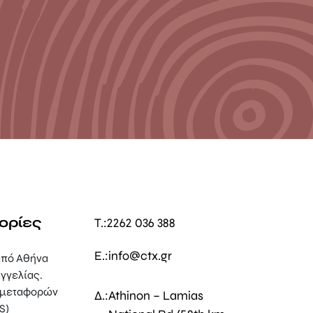
ορίες
T.:
2262 036 388
E.:
info@ctx.gr
πό Αθήνα
γγελίας.
 μεταφορών
Δ.:
Athinon – Lamias
S)