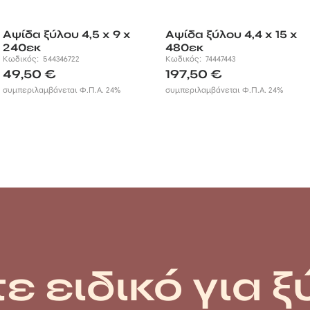
Αψίδα ξύλου 4,5 x 9 x
Αψίδα ξύλου 4,4 x 15 x
240εκ
480εκ
Κωδικός:
544346722
Κωδικός:
74447443
49,50
€
197,50
€
συμπεριλαμβάνεται Φ.Π.Α. 24%
συμπεριλαμβάνεται Φ.Π.Α. 24%
ε ειδικό για ξ