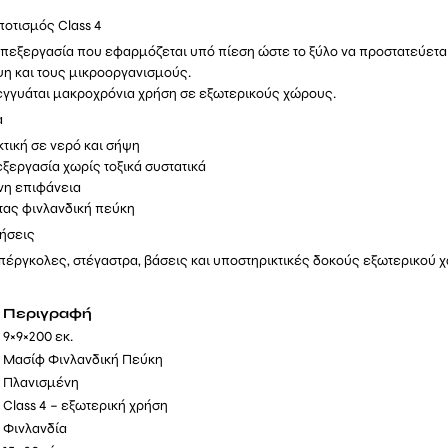
ποτισμός Class 4
επεξεργασία που εφαρμόζεται υπό πίεση ώστε το ξύλο να προστατεύετα
ψη και τους μικροοργανισμούς.
 εγγυάται μακροχρόνια χρήση σε εξωτερικούς χώρους.
α
κτική σε νερό και σήψη
ξεργασία χωρίς τοξικά συστατικά
νη επιφάνεια
τας φινλανδική πεύκη
ρήσεις
πέργκολες, στέγαστρα, βάσεις και υποστηρικτικές δοκούς εξωτερικού 
Περιγραφή
9×9×200 εκ.
Μασίφ Φινλανδική Πεύκη
Πλανισμένη
Class 4 – εξωτερική χρήση
Φινλανδία