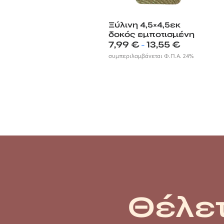
Ξύλινη 4,5×4,5εκ
δοκός εμποτισμένη
Price
7,99
€
13,55
€
–
range:
συμπεριλαμβάνεται Φ.Π.Α. 24%
7,99 €
through
13,55 €
Θέλετ