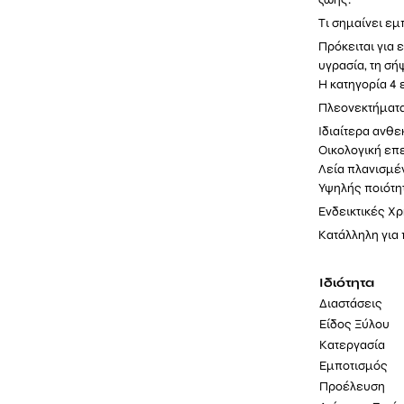
Τι σημαίνει εμ
Πρόκειται για 
υγρασία, τη σή
Η κατηγορία 4
Πλεονεκτήματ
Ιδιαίτερα ανθε
Οικολογική επε
Λεία πλανισμέ
Υψηλής ποιότη
Ενδεικτικές Χ
Κατάλληλη για 
Ιδιότητα
Διαστάσεις
Είδος Ξύλου
Κατεργασία
Εμποτισμός
Προέλευση