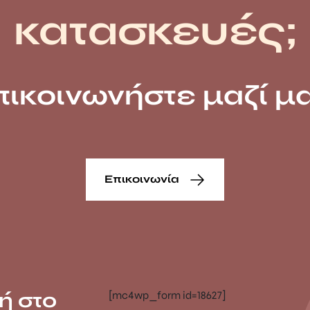
κατασκευές;
πικοινωνήστε μαζί μα
Επικοινωνία
ή στο
[mc4wp_form id=18627]