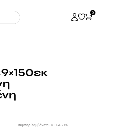
0
×9×150εκ
νη
ένη
συμπεριλαμβάνεται Φ.Π.Α. 24%