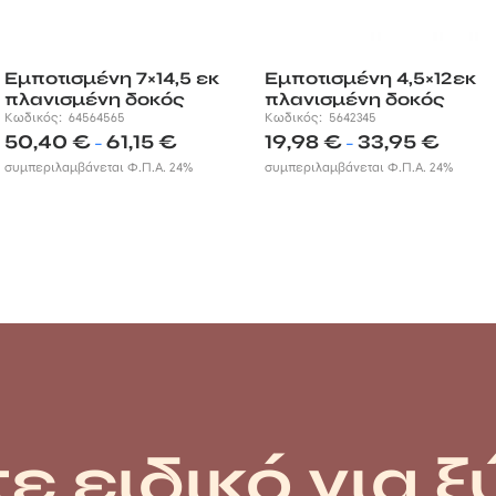
Εμποτισμένη 7×14,5 εκ
Εμποτισμένη 4,5×12εκ
πλανισμένη δοκός
πλανισμένη δοκός
Κωδικός:
64564565
Κωδικός:
5642345
Price
Price
50,40
€
61,15
€
19,98
€
33,95
€
–
–
range:
range:
συμπεριλαμβάνεται Φ.Π.Α. 24%
συμπεριλαμβάνεται Φ.Π.Α. 24%
50,40 €
19,98 €
through
through
61,15 €
33,95 €
ε ειδικό για ξ