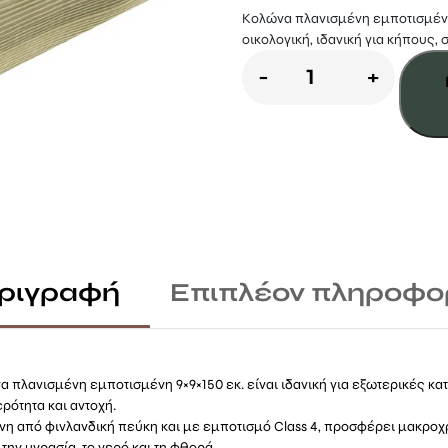
Κολώνα πλανισμένη εμποτισμένη 9
οικολογική, ιδανική για κήπους, 
Κολώνα
-
+
9×9×150εκ
Πλανισμένη
Εμποτισμένη
ποσότητα
ριγραφή
Επιπλέον πληροφο
α πλανισμένη εμποτισμένη 9×9×150 εκ. είναι ιδανική για εξωτερικές κ
ρότητα και αντοχή.
η από φινλανδική πεύκη και με εμποτισμό Class 4, προσφέρει μακροχ
την υγρασία, το νερό και τη φθορά.