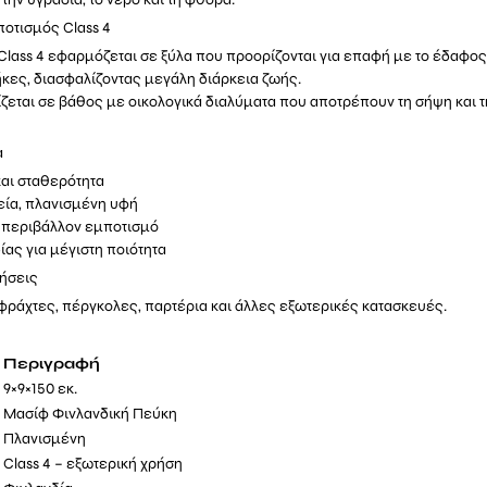
ποτισμός Class 4
lass 4 εφαρμόζεται σε ξύλα που προορίζονται για επαφή με το έδαφος
κες, διασφαλίζοντας μεγάλη διάρκεια ζωής.
ίζεται σε βάθος με οικολογικά διαλύματα που αποτρέπουν τη σήψη και 
α
και σταθερότητα
εία, πλανισμένη υφή
ο περιβάλλον εμποτισμό
ας για μέγιστη ποιότητα
ρήσεις
φράχτες, πέργκολες, παρτέρια και άλλες εξωτερικές κατασκευές.
Περιγραφή
9×9×150 εκ.
Μασίφ Φινλανδική Πεύκη
Πλανισμένη
Class 4 – εξωτερική χρήση