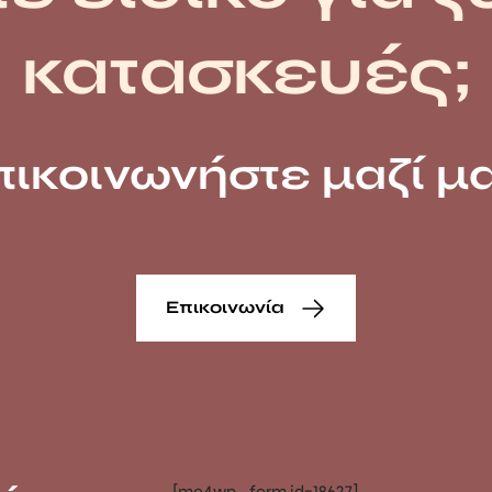
κατασκευές;
πικοινωνήστε μαζί μα
Επικοινωνία
[mc4wp_form id=18627]