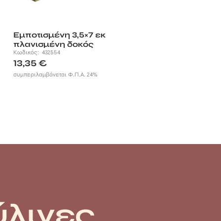
Εμποτισμένη 3,5×7 εκ
πλανισμένη δοκός
Κωδικός:
432554
13,35
€
συμπεριλαμβάνεται Φ.Π.Α. 24%
ύλινες