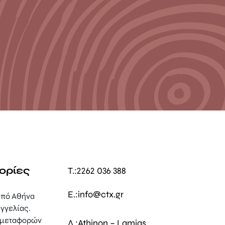
ορίες
T.:
2262 036 388
E.:
info@ctx.gr
πό Αθήνα
γγελίας.
 μεταφορών
Δ.:
Athinon – Lamias