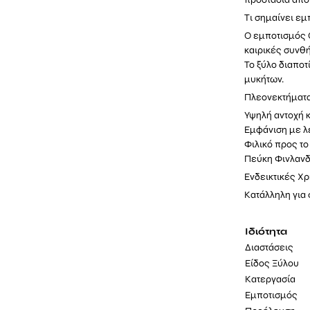
Τι σημαίνει εμ
Ο εμποτισμός C
καιρικές συνθή
Το ξύλο διαποτ
μυκήτων.
Πλεονεκτήματ
Υψηλή αντοχή 
Εμφάνιση με λ
Φιλικό προς τ
Πεύκη Φινλανδί
Ενδεικτικές Χ
Κατάλληλη για 
Ιδιότητα
Διαστάσεις
Είδος Ξύλου
Κατεργασία
Εμποτισμός