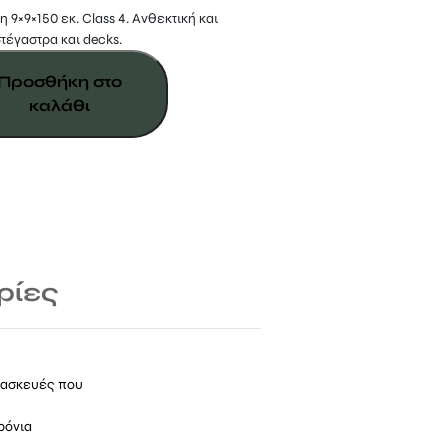
×9×150 εκ. Class 4. Ανθεκτική και
στέγαστρα και decks.
Προσθήκη στο
καλάθι
ρίες
ατασκευές που
ρόνια