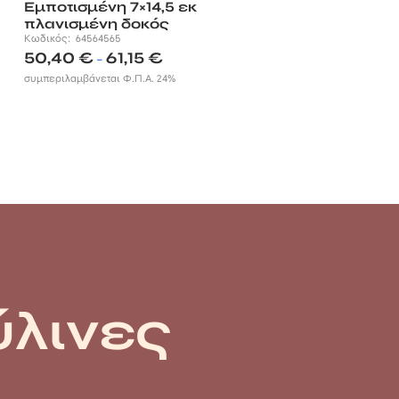
Εμποτισμένη 7×14,5 εκ
πλανισμένη δοκός
Κωδικός:
64564565
Price
50,40
€
61,15
€
–
range:
συμπεριλαμβάνεται Φ.Π.Α. 24%
50,40 €
through
61,15 €
ύλινες