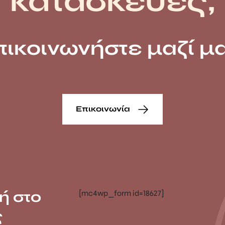
κατασκευές;
πικοινωνήστε μαζί μα
Επικοινωνία
ή στο
[mc4wp_form id=18627]
ς