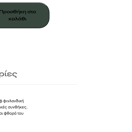
Προσθήκη στο
καλάθι
ρίες
φ φινλανδική
ρικές συνθήκες.
αι φθορά του