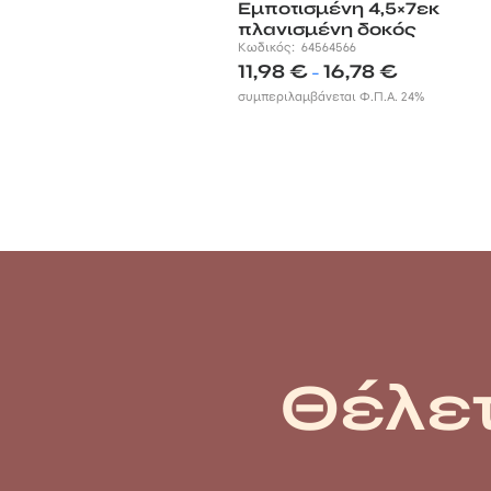
Εμποτισμένη 4,5×7εκ
πλανισμένη δοκός
Κωδικός:
64564566
Price
11,98
€
16,78
€
–
range:
συμπεριλαμβάνεται Φ.Π.Α. 24%
11,98 €
through
16,78 €
Θέλετ