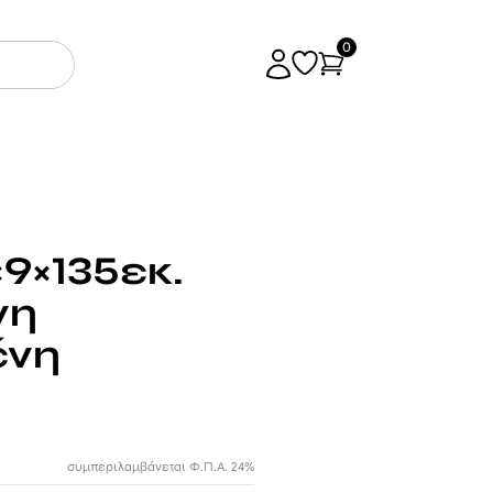
0
9×135εκ.
νη
ένη
συμπεριλαμβάνεται Φ.Π.Α. 24%