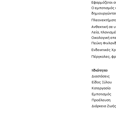
Εφαρμόζεται σε
Ο εμποτισμός υ
δημιουργώντας
Πλεονεκτήματ
Ανθεκτική σε υ
Λεία, πλανισμ
Οικολογική επ
Πεύκη Φινλανδ
Ενδεικτικές Χ
Πέργκολες, φρ
Ιδιότητα
Διαστάσεις
Είδος Ξύλου
Κατεργασία
Εμποτισμός
Προέλευση
Διάρκεια Ζωή