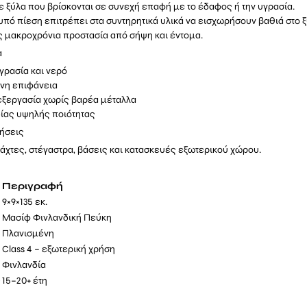
 ξύλα που βρίσκονται σε συνεχή επαφή με το έδαφος ή την υγρασία.
πό πίεση επιτρέπει στα συντηρητικά υλικά να εισχωρήσουν βαθιά στο ξ
 μακροχρόνια προστασία από σήψη και έντομα.
α
γρασία και νερό
ένη επιφάνεια
εξεργασία χωρίς βαρέα μέταλλα
ίας υψηλής ποιότητας
ρήσεις
άχτες, στέγαστρα, βάσεις και κατασκευές εξωτερικού χώρου.
Περιγραφή
9×9×135 εκ.
Μασίφ Φινλανδική Πεύκη
Πλανισμένη
Class 4 – εξωτερική χρήση
Φινλανδία
ς
15–20+ έτη