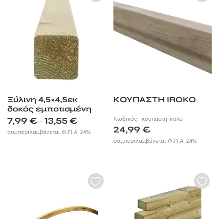
Ξύλινη 4,5×4,5εκ
ΚΟΥΠΑΣΤΗ IROKO
δοκός εμποτισμένη
Price
7,99
€
13,55
€
Κωδικός:
κουπαστη-iroko
–
range:
24,99
€
συμπεριλαμβάνεται Φ.Π.Α. 24%
7,99 €
συμπεριλαμβάνεται Φ.Π.Α. 24%
through
13,55 €