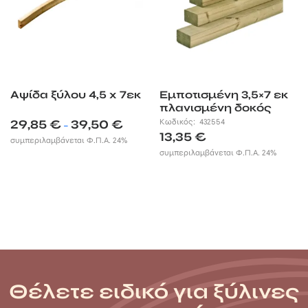
Αψίδα ξύλου 4,5 x 7εκ
Εμποτισμένη 3,5×7 εκ
πλανισμένη δοκός
Price
29,85
€
39,50
€
Κωδικός:
432554
–
range:
13,35
€
συμπεριλαμβάνεται Φ.Π.Α. 24%
29,85 €
συμπεριλαμβάνεται Φ.Π.Α. 24%
through
39,50 €
Θέλετε ειδικό για ξύλινες