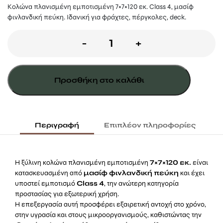
Κολώνα πλανισμένη εμποτισμένη 7×7×120 εκ. Class 4, μασίφ
φινλανδική πεύκη. Ιδανική για φράχτες, πέργκολες, deck.
Κολώνα
-
+
7x7x120εκ.
Πλανισμένη
Προσθήκη στο καλάθι
Εμποτισμένη
ποσότητα
Περιγραφή
Επιπλέον πληροφορίες
Η ξύλινη κολώνα πλανισμένη εμποτισμένη
7×7×120 εκ.
είναι
κατασκευασμένη από
μασίφ φινλανδική πεύκη
και έχει
υποστεί εμποτισμό
Class 4
, την ανώτερη κατηγορία
προστασίας για εξωτερική χρήση.
Η επεξεργασία αυτή προσφέρει εξαιρετική αντοχή στο χρόνο,
στην υγρασία και στους μικροοργανισμούς, καθιστώντας την