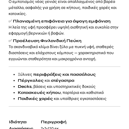
Ο εμποτισμός νέας γενιάς είναι απαλλαγμένος από βαρέα
μέταλλα, ασφαλής για χρήση σε κήπους, παιδικές χαρές και
κατοικίες.
✅
Πλανισμένη επιφάνεια για άψογη εμφάνιση
Η λεία της υφή προσφέρει υψηλή αισθητική και ευκολία στην
εφαρμογή βερνικιών ή βαφών.
✅
Προέλευση Φινλανδική Πεύκη
Το σκανδιναβικό κλίμα δίνει ξύλο με πυκνή υφή, σταθερές
διαστάσεις και ελάχιστους κόμπους — χαρακτηριστικά που
εγγυώνται σταθερότητα και μακροχρόνια αντοχή.
Ξύλινες
περιφράξεις και πασσάλους
Πέργκολες
και
στέγαστρα
Decks
, βάσεις και υποστηρικτικές δοκούς
Κατασκευές κήπου
, παρτέρια και καθιστικά
Παιδικές χαρές
και υπαίθριες εγκαταστάσεις
Ιδιότητα
Περιγραφή
Διαστάσεις
7×7×120 εκ.