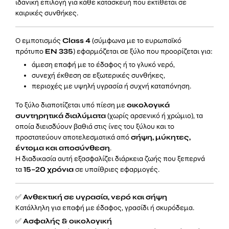
ιδανική επιλογή για κάθε κατασκευή που εκτίθεται σε
καιρικές συνθήκες.
Ο εμποτισμός
Class 4
(σύμφωνα με το ευρωπαϊκό
πρότυπο
EN 335
) εφαρμόζεται σε ξύλο που προορίζεται για:
άμεση επαφή με το έδαφος ή το γλυκό νερό,
συνεχή έκθεση σε εξωτερικές συνθήκες,
περιοχές με υψηλή υγρασία ή συχνή καταπόνηση.
Το ξύλο διαποτίζεται υπό πίεση με
οικολογικά
συντηρητικά διαλύματα
(χωρίς αρσενικό ή χρώμιο), τα
οποία διεισδύουν βαθιά στις ίνες του ξύλου και το
προστατεύουν αποτελεσματικά από
σήψη, μύκητες,
έντομα και αποσύνθεση
.
Η διαδικασία αυτή εξασφαλίζει διάρκεια ζωής που ξεπερνά
τα
15–20 χρόνια
σε υπαίθριες εφαρμογές.
✅
Ανθεκτική σε υγρασία, νερό και σήψη
Κατάλληλη για επαφή με έδαφος, γρασίδι ή σκυρόδεμα.
✅
Ασφαλής & οικολογική