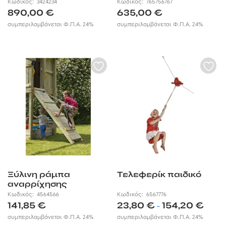
τσουλήθρας 120 εκ.
τσουλήθρας 150εκ.
Κωδικός:
3424234
Κωδικός:
765756767
890,00
€
635,00
€
συμπεριλαμβάνεται Φ.Π.Α. 24%
συμπεριλαμβάνεται Φ.Π.Α. 24%
Ξύλινη ράμπα
Τελεφερίκ παιδικό
αναρρίχησης
Κωδικός:
4564566
Κωδικός:
6567776
Price
141,85
€
23,80
€
154,20
€
–
range:
συμπεριλαμβάνεται Φ.Π.Α. 24%
συμπεριλαμβάνεται Φ.Π.Α. 24%
23,80 €