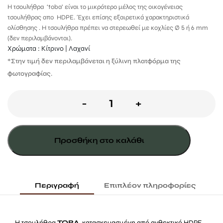
Η τσουλήθρα ‘toba’ είναι το μικρότερο μέλος της οικογένειας
τσουλήθρας απο HDPE. Έχει επίσης εξαιρετικά χαρακτηριστικά
ολίσθησης . Η τσουλήθρα πρέπει να στερεωθεί με κοχλίες Ø 5 ή 6 mm
(δεν περιλαμβάνονται).
Χρώματα : Κίτρινο | Λαχανί
*
Στην τιμή δεν περιλαμβάνεται η ξύλινη πλατφόρμα της
φωτογραφίας.
Tσουλήθρα
-
+
Toba
118,3εκ.
Προσθήκη στο καλάθι
-
Κίτρινη
ποσότητα
Περιγραφή
Επιπλέον πληροφορίες
Η τσουλήθρα
TOBA
, κατασκευασμένη από ανθεκτικό HDPE,