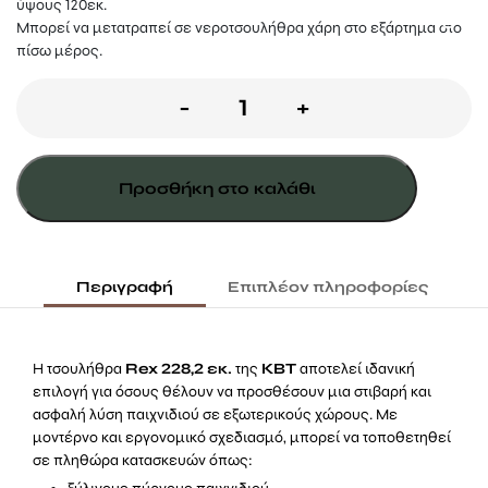
ύψους 120εκ.
Μπορεί να μετατραπεί σε νεροτσουλήθρα χάρη στο εξάρτημα στο
πίσω μέρος.
Τσουλήθρα
-
+
Rex
228εκ.
Προσθήκη στο καλάθι
-
Ροζ
ποσότητα
Περιγραφή
Επιπλέον πληροφορίες
Η τσουλήθρα
Rex 228,2 εκ.
της
KBT
αποτελεί ιδανική
επιλογή για όσους θέλουν να προσθέσουν μια στιβαρή και
ασφαλή λύση παιχνιδιού σε εξωτερικούς χώρους. Με
μοντέρνο και εργονομικό σχεδιασμό, μπορεί να τοποθετηθεί
σε πληθώρα κατασκευών όπως: