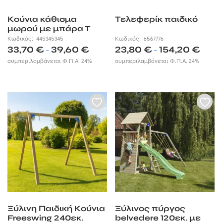
Κούνια κάθισμα
Τελεφερίκ παιδικό
μωρού με μπάρα Τ
Κωδικός:
445345345
Κωδικός:
6567776
Price
Price
33,70
€
39,60
€
23,80
€
154,20
€
–
–
range:
range:
συμπεριλαμβάνεται Φ.Π.Α. 24%
συμπεριλαμβάνεται Φ.Π.Α. 24%
33,70 €
23,80 €
through
throug
39,60 €
154,20 
Ξύλινη Παιδική Κούνια
Ξύλινος πύργος
Freeswing 240εκ.
belvedere 120εκ. με