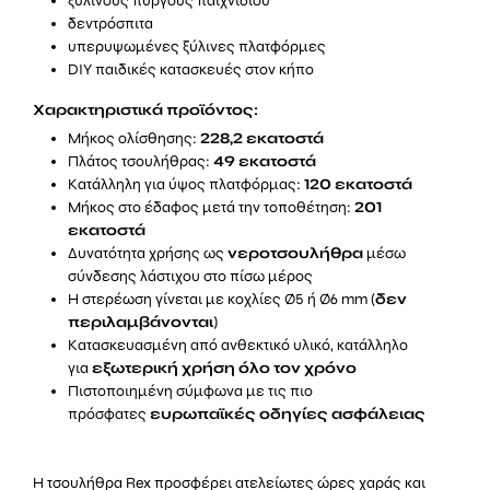
ξύλινους πύργους παιχνιδιού
δεντρόσπιτα
υπερυψωμένες ξύλινες πλατφόρμες
DIY παιδικές κατασκευές στον κήπο
Χαρακτηριστικά προϊόντος:
Μήκος ολίσθησης:
228,2 εκατοστά
Πλάτος τσουλήθρας:
49 εκατοστά
Κατάλληλη για ύψος πλατφόρμας:
120 εκατοστά
Μήκος στο έδαφος μετά την τοποθέτηση:
201
εκατοστά
Δυνατότητα χρήσης ως
νεροτσουλήθρα
μέσω
σύνδεσης λάστιχου στο πίσω μέρος
Η στερέωση γίνεται με κοχλίες Ø5 ή Ø6 mm (
δεν
περιλαμβάνονται
)
Κατασκευασμένη από ανθεκτικό υλικό, κατάλληλο
για
εξωτερική χρήση όλο τον χρόνο
Πιστοποιημένη σύμφωνα με τις πιο
πρόσφατες
ευρωπαϊκές οδηγίες ασφάλειας
Η τσουλήθρα Rex προσφέρει ατελείωτες ώρες χαράς και