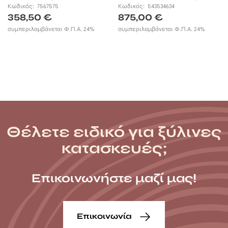
προέκταση
Κωδικός:
7567575
Κωδικός:
543534634
358,50
€
875,00
€
συμπεριλαμβάνεται Φ.Π.Α. 24%
συμπεριλαμβάνεται Φ.Π.Α. 24%
Θέλετε ειδικό για ξύλινες
κατασκευές;
Επικοινωνήστε μαζί μας!
Επικοινωνία