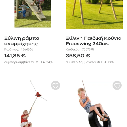
Ξύλινη ράμπα
Ξύλινη Παιδική Κούνια
αναρρίχησης
Freeswing 240εκ.
Κωδικός:
4564566
Κωδικός:
7567575
141,85
€
358,50
€
συμπεριλαμβάνεται Φ.Π.Α. 24%
συμπεριλαμβάνεται Φ.Π.Α. 24%