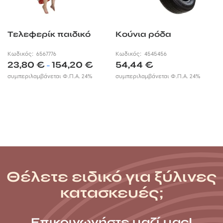
Τελεφερίκ παιδικό
Κούνια ρόδα
Κωδικός:
6567776
Κωδικός:
4545456
Price
23,80
€
154,20
€
54,44
€
–
range:
συμπεριλαμβάνεται Φ.Π.Α. 24%
συμπεριλαμβάνεται Φ.Π.Α. 24%
23,80 €
through
154,20 €
Θέλετε ειδικό για ξύλινες
κατασκευές;
Επικοινωνήστε μαζί μας!