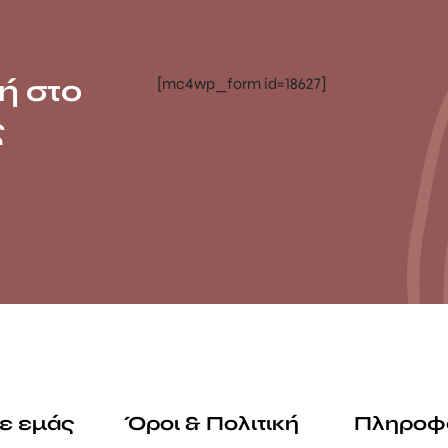
ή στο
[mc4wp_form id=18627]
ς
με εμάς
Όροι & Πολιτική
Πληροφ