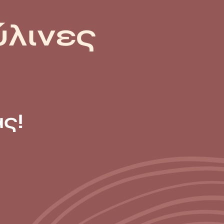
ύλινες
ς!