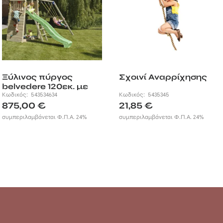
Ξύλινος πύργος
Σχοινί Αναρρίχησης
belvedere 120εκ. με
προέκταση
Κωδικός:
543534634
Κωδικός:
5435345
875,00
€
21,85
€
συμπεριλαμβάνεται Φ.Π.Α. 24%
συμπεριλαμβάνεται Φ.Π.Α. 24%