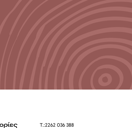
ορίες
T.:
2262 036 388