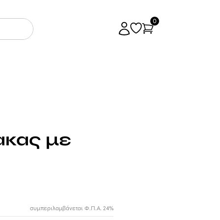
0
ακας με
συμπεριλαμβάνεται Φ.Π.Α. 24%