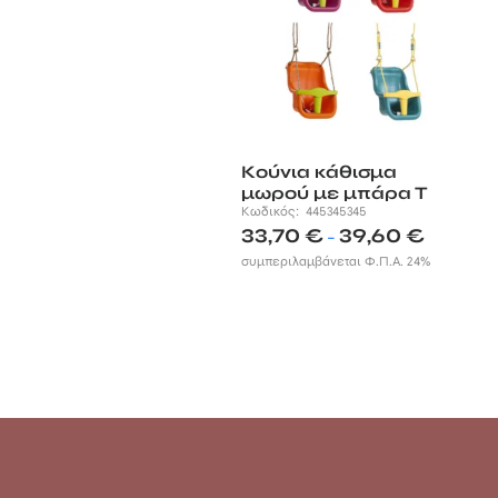
Κούνια κάθισμα
μωρού με μπάρα Τ
Κωδικός:
445345345
Price
33,70
€
39,60
€
–
range:
συμπεριλαμβάνεται Φ.Π.Α. 24%
33,70 €
through
39,60 €