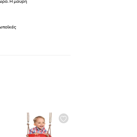
 ώρα. Η μαύρη
ρωπαϊκές