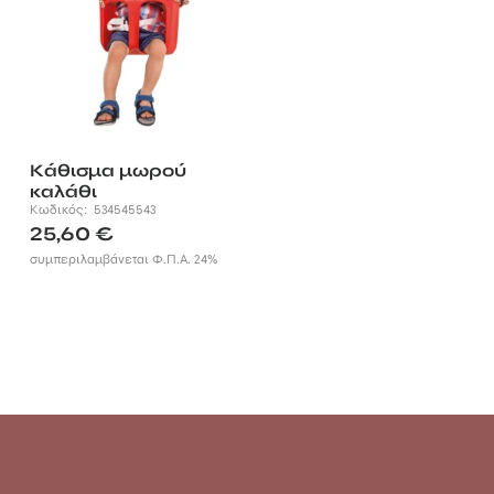
Κάθισμα μωρού
καλάθι
Κωδικός:
534545543
25,60
€
συμπεριλαμβάνεται Φ.Π.Α. 24%